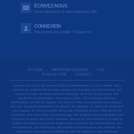
ÉCRIVEZ-NOUS
Nous répondons à votre mail sous 48h
CONNEXION
Pas encore de compte ? Cliquez ici
ACCUEIL
MENTIONS LÉGALES
CGV
-
-
-
PLAN DU SITE
CONTACT
-
Cecsmo.com est un site internet dédié à l'orthodontiste et à son cabinet. Nous
vendons du matériel orthodontique tel que des brackets, des kits brackets, des
boutons à coller, du rangement pour brackets, de la cire de protection, des
typodonts de présentation, des bagues (1ère, 2ème molaires ainsi que
prémolaires), des kits de bagues, des tubes à coller, du rangement pour bagues,
des arcs, des porte-empreintes, du silicone, de l'alginate, du ciment de scellement
pour bagues, du verre ionomère, de la colle à brackets et pour coller des fils de
contention, des composites, du mordançage, des lampes à photopolymériser, des
écarteurs de joues, des cotons salivaires, des pinces, des instruments à main et
rotatifs, des fraises pour contre-angles et pour turbines, des fraises résines, des
aéropolisseurs, des détartreurs, des modules élastomériques, des ressorts, des
séparateurs, des ligatures métalliques, des fils élastiques, des chaînettes