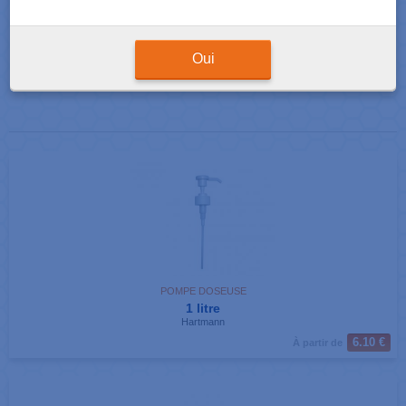
Résultats de votre recherche : 2 produits correspondants
Afficher
produits par page
Oui
POMPE DOSEUSE
1 litre
Hartmann
6.10 €
À partir de