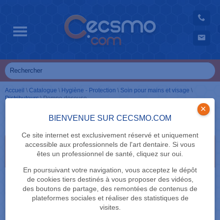
Accueil
\
Catalogue
\
Hygiène - Protection
\
Soin pour mains et visage
\
Distributeurs
\
Pompe doseuse
×
Pompe doseuse
BIENVENUE SUR CECSMO.COM
Ce site internet est exclusivement réservé et uniquement
accessible aux professionnels de l'art dentaire. Si vous
Sélectionnez vos critères de recherche en cliquant
êtes un professionnel de santé, cliquez sur oui.
dessus
En poursuivant votre navigation, vous acceptez le dépôt
MARQUE
de cookies tiers destinés à vous proposer des vidéos,
des boutons de partage, des remontées de contenus de
plateformes sociales et réaliser des statistiques de
visites.