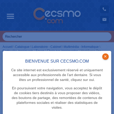
Accueil
\
Catalogue
\
Laboratoire - Cabinet
\
Multimédia - Informatique
\
Cartouche imprimante
\
Epson
\
Choix par imprimantes
\
WorkForce Pro
×
WorkForce Pro
BIENVENUE SUR CECSMO.COM
Ce site internet est exclusivement réservé et uniquement
accessible aux professionnels de l'art dentaire. Si vous
Série WF-4000
êtes un professionnel de santé, cliquez sur oui.
En poursuivant votre navigation, vous acceptez le dépôt
de cookies tiers destinés à vous proposer des vidéos,
des boutons de partage, des remontées de contenus de
plateformes sociales et réaliser des statistiques de
visites.