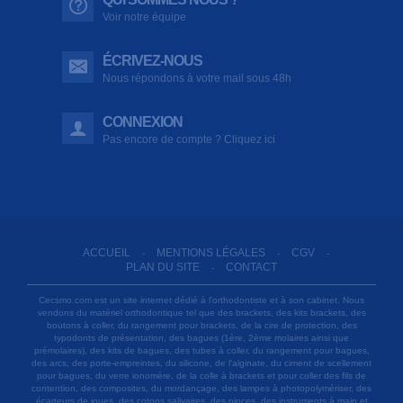
Voir notre équipe
ÉCRIVEZ-NOUS
Nous répondons à votre mail sous 48h
CONNEXION
Pas encore de compte ? Cliquez ici
ACCUEIL
MENTIONS LÉGALES
CGV
-
-
-
PLAN DU SITE
CONTACT
-
Cecsmo.com est un site internet dédié à l'orthodontiste et à son cabinet. Nous
vendons du matériel orthodontique tel que des brackets, des kits brackets, des
boutons à coller, du rangement pour brackets, de la cire de protection, des
typodonts de présentation, des bagues (1ère, 2ème molaires ainsi que
prémolaires), des kits de bagues, des tubes à coller, du rangement pour bagues,
des arcs, des porte-empreintes, du silicone, de l'alginate, du ciment de scellement
pour bagues, du verre ionomère, de la colle à brackets et pour coller des fils de
contention, des composites, du mordançage, des lampes à photopolymériser, des
écarteurs de joues, des cotons salivaires, des pinces, des instruments à main et