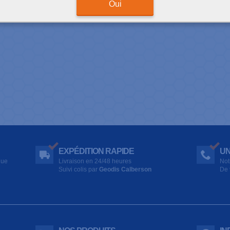
Oui
EXPÉDITION RAPIDE
UN
que
Livraison en 24/48 heures
Not
Suivi colis par
Geodis Calberson
De 