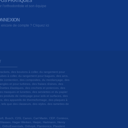
FOS PRATIQUES
r l'orthodontiste et son équipe
NNEXION
 encore de compte ? Cliquez ici
T
brackets, des boutons à coller, du rangement pour
 tubes à coller, du rangement pour bagues, des arcs,
ils de contention, des composites, du mordançage, des
angles et pour turbines, des fraises résines, des
aînettes élastiques, des crochets et potences, des
es masques et lunettes, des serviettes et du papier
es produits de nettoyage pour sols et surfaces, des
lâtres, des appareils de thermoformage, des plaques à
u, tels que des classeurs, des stylos, des ramettes de
 Soft, Busch, C2G, Canon, Carl Martin, CEP, Cominox,
 Glassex, Hager Werken, Harpic, Hartmann, Henry
 OrthoEssentials, Orthopli, Plantronics, Plasdent