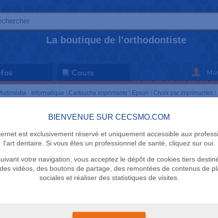
La boutique de l'orthodontiste
Mon
nfos
Cours
ultimédia - Informatique
\
Cartouche imprimante
\
Epson
\
Choix par imprimantes
\
Série DX8000
BIENVENUE SUR CECSMO.COM
nternet est exclusivement réservé et uniquement accessible aux profess
Cartouches noir
Cartouches couleur
l'art dentaire. Si vous êtes un professionnel de santé, cliquez sur oui.
uivant votre navigation, vous acceptez le dépôt de cookies tiers destin
des vidéos, des boutons de partage, des remontées de contenus de p
sociales et réaliser des statistiques de visites.