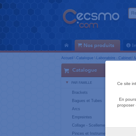
Nos produits
I
Accueil
\
Catalogue
\
Laboratoire - Cabinet
\
M
Catalogue
PAR FAMILLE
Ce site i
Brackets
En pours
Bagues et Tubes
proposer 
Arcs
Empreintes
Collage - Scellement
Pinces et Instruments