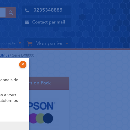
0235348885
Contact par mail
Mon panier
 compte
Stylus
\
Série DX8000
×
ionnels de
Cartouches en Pack
és à vous
lateformes