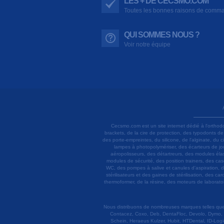
LES + DE CECSMO.COM
Toutes les bonnes raisons de comm
QUI SOMMES NOUS ?
Voir notre équipe
Cecsmo.com est un site internet dédié à l'orthod
brackets, de la cire de protection, des typodonts d
des porte-empreintes, du silicone, de l'alginate, du
lampes à photopolymériser, des écarteurs de joue
aéropolisseurs, des détartreurs, des modules élas
modules de sécurité, des position trainers, des ca
WC, des pompes à salive et canules d'aspiration, d
stérilisateurs et des gaines de stérilisation, des c
thermoformer, de la résine, des moteurs de laboratoir
Nous distribuons de nombreuses marques telles que 3
Contacez, Coxo, Deb, DentaFloc, Devolo, Dymo, 
Schein, Heraeus Kulzer, Hubit, HTDental, ID-Logi