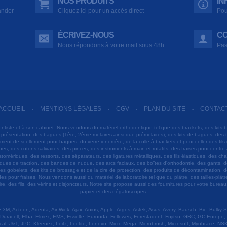
NOS PRODUITS
IN
ander
Cliquez ici pour un accès direct
Pou
ÉCRIVEZ-NOUS
CO
Nous répondons à votre mail sous 48h
Pas
ACCUEIL
MENTIONS LÉGALES
CGV
PLAN DU SITE
CONTAC
-
-
-
-
ontiste et à son cabinet. Nous vendons du matériel orthodontique tel que des brackets, des kits 
e présentation, des bagues (1ère, 2ème molaires ainsi que prémolaires), des kits de bagues, des
 ciment de scellement pour bagues, du verre ionomère, de la colle à brackets et pour coller des f
s, des cotons salivaires, des pinces, des instruments à main et rotatifs, des fraises pour contre-
tomériques, des ressorts, des séparateurs, des ligatures métalliques, des fils élastiques, des ch
sques de traction, des bandes de nuque, des arcs faciaux, des boîtes d'orthodontie, des gants, d
es gobelets, des kits de brossage et de la cire de protection, des produits de décontamination, d
ardes pour fraises. Nous vendons aussi du matériel de laboratoire tel que du plâtre, des tailles-p
e, des fils, des vérins et disjoncteurs. Notre site propose aussi des fournitures pour votre burea
papier et des négatoscopes.
M, Acteon, Adenta, Air Wick, Ajax, Anios, Apple, Argos, Astek, Asus, Avery, Bausch, Bic, Bulky
Duracell, Elba, Elmex, EMS, Esselte, Euronda, Fellowes, Forestadent, Fujitsu, GBC, GC Europe,
cal, J&T, JPC, Kleenex, Leitz, Loctite, Lenovo, Micro-Mega, Microbrush, Microsoft, Myobrace, NSK,