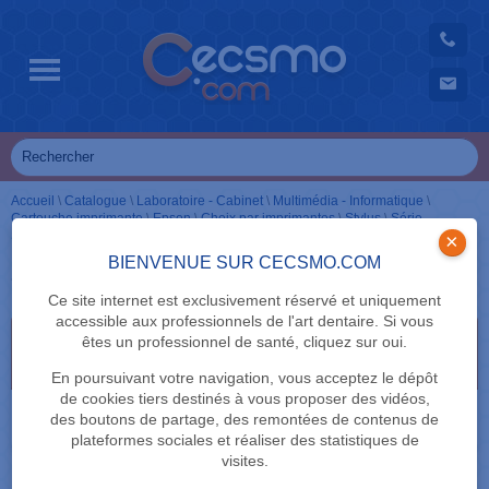
Accueil
\
Catalogue
\
Laboratoire - Cabinet
\
Multimédia - Informatique
\
Cartouche imprimante
\
Epson
\
Choix par imprimantes
\
Stylus
\
Série
SX500
\
Cartouches couleur
×
BIENVENUE SUR CECSMO.COM
Cartouches couleur
Ce site internet est exclusivement réservé et uniquement
accessible aux professionnels de l'art dentaire. Si vous
Sélectionnez vos critères de recherche en cliquant
êtes un professionnel de santé, cliquez sur oui.
dessus
En poursuivant votre navigation, vous acceptez le dépôt
de cookies tiers destinés à vous proposer des vidéos,
MARQUE
des boutons de partage, des remontées de contenus de
plateformes sociales et réaliser des statistiques de
visites.