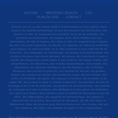
ACCUEIL
MENTIONS LÉGALES
CGV
-
-
-
PLAN DU SITE
CONTACT
-
Cecsmo.com est un site internet dédié à l'orthodontiste et à son cabinet. Nous
vendons du matériel orthodontique tel que des brackets, des kits brackets, des
boutons à coller, du rangement pour brackets, de la cire de protection, des
typodonts de présentation, des bagues (1ère, 2ème molaires ainsi que
prémolaires), des kits de bagues, des tubes à coller, du rangement pour bagues,
des arcs, des porte-empreintes, du silicone, de l'alginate, du ciment de scellement
pour bagues, du verre ionomère, de la colle à brackets et pour coller des fils de
contention, des composites, du mordançage, des lampes à photopolymériser, des
écarteurs de joues, des cotons salivaires, des pinces, des instruments à main et
rotatifs, des fraises pour contre-angles et pour turbines, des fraises résines, des
aéropolisseurs, des détartreurs, des modules élastomériques, des ressorts, des
séparateurs, des ligatures métalliques, des fils élastiques, des chaînettes
élastiques, des crochets et potences, des modules de sécurité, des position
trainers, des casques de traction, des bandes de nuque, des arcs faciaux, des
boîtes d'orthodontie, des gants, des masques et lunettes, des serviettes et du
papier WC, des pompes à salive et canules d'aspiration, des gobelets, des kits de
brossage et de la cire de protection, des produits de décontamination, des produits
de nettoyage pour sols et surfaces, des stérilisateurs et des gaines de stérilisation,
des cardes pour fraises. Nous vendons aussi du matériel de laboratoire tel que du
plâtre, des tailles-plâtres, des appareils de thermoformage, des plaques à
thermoformer, de la résine, des moteurs de laboratoire, des fils, des vérins et
disjoncteurs. Notre site propose aussi des fournitures pour votre bureau, tels que
des classeurs, des stylos, des ramettes de papier et des négatoscopes.
Nous distribuons de nombreuses marques telles que 3M, Acteon, Adenta, Air Wick,