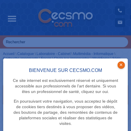
Accueil
\
Catalogue
\
Laboratoire - Cabinet
\
Multimédia - Informatique
\
Cartouche imprimante
\
Epson
\
Choix par imprimantes
\
WorkForce
\
Série
WF-2000
\
Cartouches en Pack
×
BIENVENUE SUR CECSMO.COM
Cartouches en Pack
Ce site internet est exclusivement réservé et uniquement
accessible aux professionnels de l'art dentaire. Si vous
Sélectionnez vos critères de recherche en cliquant
êtes un professionnel de santé, cliquez sur oui.
dessus
En poursuivant votre navigation, vous acceptez le dépôt
de cookies tiers destinés à vous proposer des vidéos,
MARQUE
des boutons de partage, des remontées de contenus de
plateformes sociales et réaliser des statistiques de
visites.