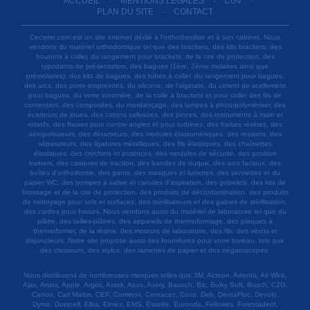
ACCUEIL
MENTIONS LÉGALES
CGV
-
-
-
PLAN DU SITE
CONTACT
-
Cecsmo.com est un site internet dédié à l'orthodontiste et à son cabinet. Nous
vendons du matériel orthodontique tel que des brackets, des kits brackets, des
boutons à coller, du rangement pour brackets, de la cire de protection, des
typodonts de présentation, des bagues (1ère, 2ème molaires ainsi que
prémolaires), des kits de bagues, des tubes à coller, du rangement pour bagues,
des arcs, des porte-empreintes, du silicone, de l'alginate, du ciment de scellement
pour bagues, du verre ionomère, de la colle à brackets et pour coller des fils de
contention, des composites, du mordançage, des lampes à photopolymériser, des
écarteurs de joues, des cotons salivaires, des pinces, des instruments à main et
rotatifs, des fraises pour contre-angles et pour turbines, des fraises résines, des
aéropolisseurs, des détartreurs, des modules élastomériques, des ressorts, des
séparateurs, des ligatures métalliques, des fils élastiques, des chaînettes
élastiques, des crochets et potences, des modules de sécurité, des position
trainers, des casques de traction, des bandes de nuque, des arcs faciaux, des
boîtes d'orthodontie, des gants, des masques et lunettes, des serviettes et du
papier WC, des pompes à salive et canules d'aspiration, des gobelets, des kits de
brossage et de la cire de protection, des produits de décontamination, des produits
de nettoyage pour sols et surfaces, des stérilisateurs et des gaines de stérilisation,
des cardes pour fraises. Nous vendons aussi du matériel de laboratoire tel que du
plâtre, des tailles-plâtres, des appareils de thermoformage, des plaques à
thermoformer, de la résine, des moteurs de laboratoire, des fils, des vérins et
disjoncteurs. Notre site propose aussi des fournitures pour votre bureau, tels que
des classeurs, des stylos, des ramettes de papier et des négatoscopes.
Nous distribuons de nombreuses marques telles que 3M, Acteon, Adenta, Air Wick,
Ajax, Anios, Apple, Argos, Astek, Asus, Avery, Bausch, Bic, Bulky Soft, Busch, C2G,
Canon, Carl Martin, CEP, Cominox, Contacez, Coxo, Deb, DentaFloc, Devolo,
Dymo, Duracell, Elba, Elmex, EMS, Esselte, Euronda, Fellowes, Forestadent,