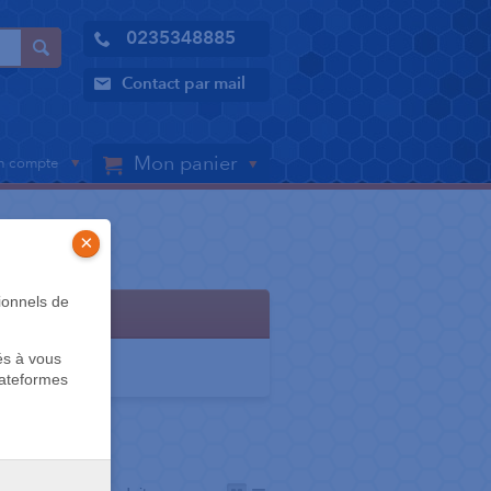
0235348885
Contact par mail
Mon panier
 compte
×
ionnels de
s
és à vous
lateformes