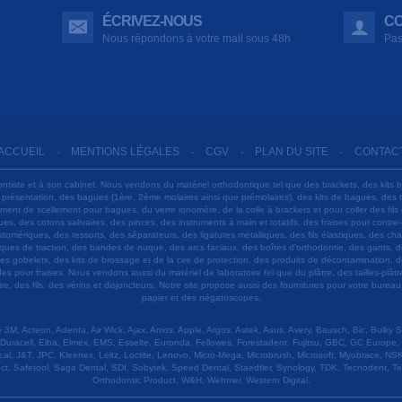
ÉCRIVEZ-NOUS
CO
Nous répondons à votre mail sous 48h
Pas
ACCUEIL
MENTIONS LÉGALES
CGV
PLAN DU SITE
CONTAC
-
-
-
-
ontiste et à son cabinet. Nous vendons du matériel orthodontique tel que des brackets, des kits 
e présentation, des bagues (1ère, 2ème molaires ainsi que prémolaires), des kits de bagues, des
 ciment de scellement pour bagues, du verre ionomère, de la colle à brackets et pour coller des f
s, des cotons salivaires, des pinces, des instruments à main et rotatifs, des fraises pour contre-
tomériques, des ressorts, des séparateurs, des ligatures métalliques, des fils élastiques, des ch
sques de traction, des bandes de nuque, des arcs faciaux, des boîtes d'orthodontie, des gants, d
es gobelets, des kits de brossage et de la cire de protection, des produits de décontamination, d
ardes pour fraises. Nous vendons aussi du matériel de laboratoire tel que du plâtre, des tailles-p
e, des fils, des vérins et disjoncteurs. Notre site propose aussi des fournitures pour votre burea
papier et des négatoscopes.
M, Acteon, Adenta, Air Wick, Ajax, Anios, Apple, Argos, Astek, Asus, Avery, Bausch, Bic, Bulky
Duracell, Elba, Elmex, EMS, Esselte, Euronda, Fellowes, Forestadent, Fujitsu, GBC, GC Europe,
cal, J&T, JPC, Kleenex, Leitz, Loctite, Lenovo, Micro-Mega, Microbrush, Microsoft, Myobrace, NSK,
ect, Safetool, Saga Dental, SDI, Sobytek, Speed Dental, Staedtler, Synology, TDK, Tecnodent, T
Orthodontic Product, W&H, Wehmer, Western Digital.