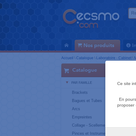
Nos produits
I
Accueil
\
Catalogue
\
Laboratoire - Cabinet
\
M
Catalogue
PAR FAMILLE
Ce site i
Brackets
En pours
Bagues et Tubes
proposer 
Arcs
Empreintes
Collage - Scellement
Pinces et Instruments