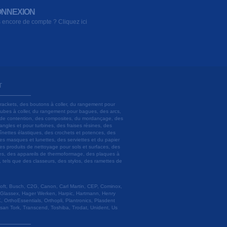
NNEXION
 encore de compte ? Cliquez ici
T
brackets, des boutons à coller, du rangement pour
 tubes à coller, du rangement pour bagues, des arcs,
ils de contention, des composites, du mordançage, des
angles et pour turbines, des fraises résines, des
aînettes élastiques, des crochets et potences, des
es masques et lunettes, des serviettes et du papier
es produits de nettoyage pour sols et surfaces, des
lâtres, des appareils de thermoformage, des plaques à
u, tels que des classeurs, des stylos, des ramettes de
 Soft, Busch, C2G, Canon, Carl Martin, CEP, Cominox,
 Glassex, Hager Werken, Harpic, Hartmann, Henry
 OrthoEssentials, Orthopli, Plantronics, Plasdent
esan Tork, Transcend, Toshiba, Trodat, Unident, Us