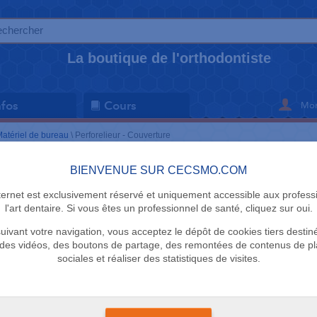
La boutique de l'orthodontiste
Mon
nfos
Cours
atériel de bureau
\
Perforelieur - Couverture
Perforelieur - Couverture
BIENVENUE SUR CECSMO.COM
nternet est exclusivement réservé et uniquement accessible aux profess
Sélectionnez vos critères de recherche en cliquant dessu
l'art dentaire. Si vous êtes un professionnel de santé, cliquez sur oui.
uivant votre navigation, vous acceptez le dépôt de cookies tiers destin
MARQUE
des vidéos, des boutons de partage, des remontées de contenus de p
sociales et réaliser des statistiques de visites.