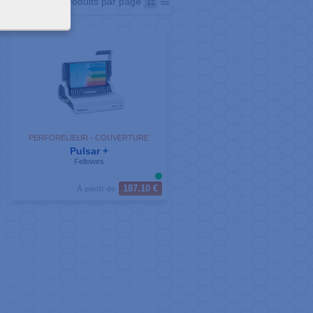
Afficher
produits par page
PERFORELIEUR - COUVERTURE
Pulsar +
Fellowes
187.10 €
À partir de