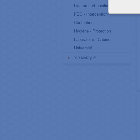
R
Ligatures et auxiliaires
FEO - Interception
Contention
Hygiène - Protection
Laboratoire - Cabinet
Université
PAR MARQUE