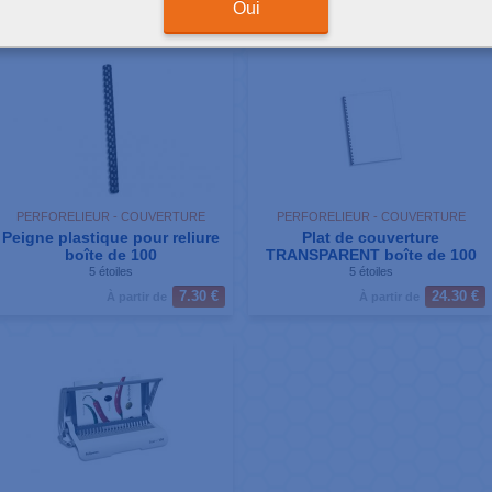
ésultats de votre recherche : 4 produits correspondants
Oui
PERFORELIEUR - COUVERTURE
PERFORELIEUR - COUVERTURE
Peigne plastique pour reliure
Plat de couverture
boîte de 100
TRANSPARENT boîte de 100
5 étoiles
5 étoiles
7.30 €
24.30 €
À partir de
À partir de