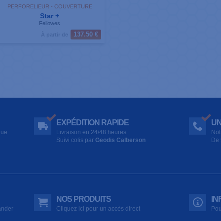
PERFORELIEUR - COUVERTURE
Star +
Fellowes
137.50 €
À partir de
EXPÉDITION RAPIDE
UN
que
Livraison en 24/48 heures
Not
Suivi colis par
Geodis Calberson
De 
NOS PRODUITS
IN
ander
Cliquez ici pour un accès direct
Pou