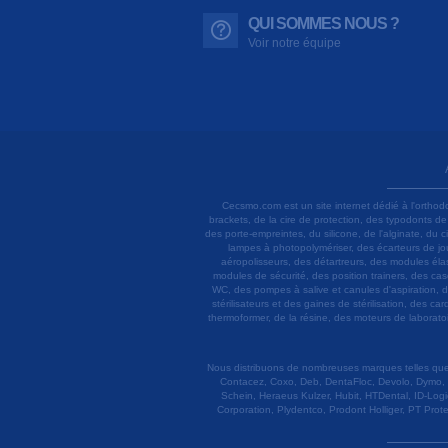
QUI SOMMES NOUS ?
Voir notre équipe
Cecsmo.com est un site internet dédié à l'orthod
brackets, de la cire de protection, des typodonts d
des porte-empreintes, du silicone, de l'alginate, du
lampes à photopolymériser, des écarteurs de joue
aéropolisseurs, des détartreurs, des modules élas
modules de sécurité, des position trainers, des ca
WC, des pompes à salive et canules d'aspiration, d
stérilisateurs et des gaines de stérilisation, des c
thermoformer, de la résine, des moteurs de laboratoir
Nous distribuons de nombreuses marques telles que 3
Contacez, Coxo, Deb, DentaFloc, Devolo, Dymo, 
Schein, Heraeus Kulzer, Hubit, HTDental, ID-Logi
Corporation, Plydentco, Prodont Holliger, PT Prot