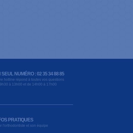
 SEUL NUMÉRO : 02 35 34 88 85
re hotline répond à toutes vos questions
9h30 à 13h00 et de 14h00 à 17h00
FOS PRATIQUES
r l'orthodontiste et son équipe