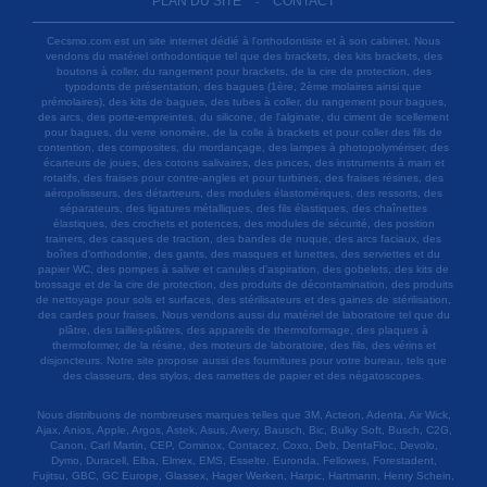
PLAN DU SITE
CONTACT
-
Cecsmo.com est un site internet dédié à l'orthodontiste et à son cabinet. Nous
vendons du matériel orthodontique tel que des brackets, des kits brackets, des
boutons à coller, du rangement pour brackets, de la cire de protection, des
typodonts de présentation, des bagues (1ère, 2ème molaires ainsi que
prémolaires), des kits de bagues, des tubes à coller, du rangement pour bagues,
des arcs, des porte-empreintes, du silicone, de l'alginate, du ciment de scellement
pour bagues, du verre ionomère, de la colle à brackets et pour coller des fils de
contention, des composites, du mordançage, des lampes à photopolymériser, des
écarteurs de joues, des cotons salivaires, des pinces, des instruments à main et
rotatifs, des fraises pour contre-angles et pour turbines, des fraises résines, des
aéropolisseurs, des détartreurs, des modules élastomériques, des ressorts, des
séparateurs, des ligatures métalliques, des fils élastiques, des chaînettes
élastiques, des crochets et potences, des modules de sécurité, des position
trainers, des casques de traction, des bandes de nuque, des arcs faciaux, des
boîtes d'orthodontie, des gants, des masques et lunettes, des serviettes et du
papier WC, des pompes à salive et canules d'aspiration, des gobelets, des kits de
brossage et de la cire de protection, des produits de décontamination, des produits
de nettoyage pour sols et surfaces, des stérilisateurs et des gaines de stérilisation,
des cardes pour fraises. Nous vendons aussi du matériel de laboratoire tel que du
plâtre, des tailles-plâtres, des appareils de thermoformage, des plaques à
thermoformer, de la résine, des moteurs de laboratoire, des fils, des vérins et
disjoncteurs. Notre site propose aussi des fournitures pour votre bureau, tels que
des classeurs, des stylos, des ramettes de papier et des négatoscopes.
Nous distribuons de nombreuses marques telles que 3M, Acteon, Adenta, Air Wick,
Ajax, Anios, Apple, Argos, Astek, Asus, Avery, Bausch, Bic, Bulky Soft, Busch, C2G,
Canon, Carl Martin, CEP, Cominox, Contacez, Coxo, Deb, DentaFloc, Devolo,
Dymo, Duracell, Elba, Elmex, EMS, Esselte, Euronda, Fellowes, Forestadent,
Fujitsu, GBC, GC Europe, Glassex, Hager Werken, Harpic, Hartmann, Henry Schein,