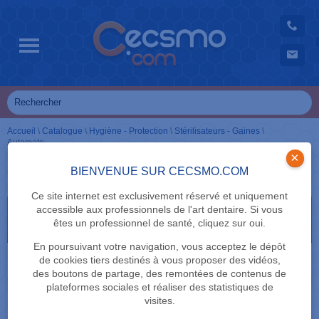
Accueil
\
Catalogue
\
Hygiène - Protection
\
Stérilisateurs - Gaines
\
Automate
×
Automate
BIENVENUE SUR CECSMO.COM
Ce site internet est exclusivement réservé et uniquement
accessible aux professionnels de l'art dentaire. Si vous
Sélectionnez vos critères de recherche en cliquant
êtes un professionnel de santé, cliquez sur oui.
dessus
En poursuivant votre navigation, vous acceptez le dépôt
MARQUE
de cookies tiers destinés à vous proposer des vidéos,
des boutons de partage, des remontées de contenus de
plateformes sociales et réaliser des statistiques de
visites.