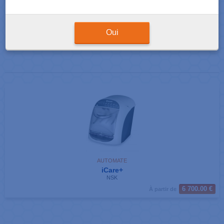
Résultats de votre recherche : Un produit correspondant
Afficher
produits par page
Oui
AUTOMATE
iCare+
NSK
6 700.00 €
À partir de