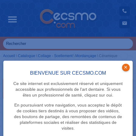
Accueil
\
Catalogue
\
Collage - Scellement
\
Mordançage
\
Céramique
Céramique
×
BIENVENUE SUR CECSMO.COM
Ce site internet est exclusivement réservé et uniquement
Sélectionnez vos critères de recherche en cliquant
accessible aux professionnels de l'art dentaire. Si vous
dessus
êtes un professionnel de santé, cliquez sur oui.
MARQUE
En poursuivant votre navigation, vous acceptez le dépôt
de cookies tiers destinés à vous proposer des vidéos,
des boutons de partage, des remontées de contenus de
plateformes sociales et réaliser des statistiques de
visites.