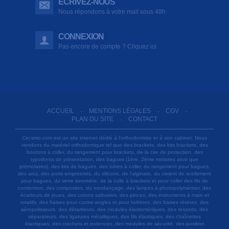
ÉCRIVEZ-NOUS
Nous répondons à votre mail sous 48h
CONNEXION
Pas encore de compte ? Cliquez ici
ACCUEIL
MENTIONS LÉGALES
CGV
-
-
-
PLAN DU SITE
CONTACT
-
Cecsmo.com est un site internet dédié à l'orthodontiste et à son cabinet. Nous
vendons du matériel orthodontique tel que des brackets, des kits brackets, des
boutons à coller, du rangement pour brackets, de la cire de protection, des
typodonts de présentation, des bagues (1ère, 2ème molaires ainsi que
prémolaires), des kits de bagues, des tubes à coller, du rangement pour bagues,
des arcs, des porte-empreintes, du silicone, de l'alginate, du ciment de scellement
pour bagues, du verre ionomère, de la colle à brackets et pour coller des fils de
contention, des composites, du mordançage, des lampes à photopolymériser, des
écarteurs de joues, des cotons salivaires, des pinces, des instruments à main et
rotatifs, des fraises pour contre-angles et pour turbines, des fraises résines, des
aéropolisseurs, des détartreurs, des modules élastomériques, des ressorts, des
séparateurs, des ligatures métalliques, des fils élastiques, des chaînettes
élastiques, des crochets et potences, des modules de sécurité, des position