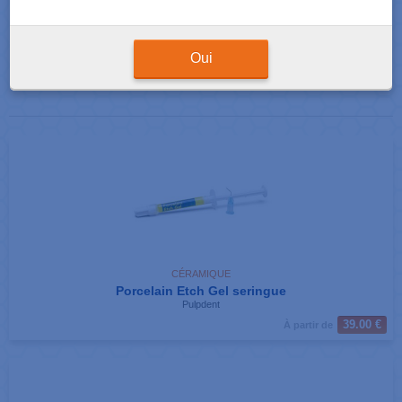
Résultats de votre recherche : 2 produits correspondants
Afficher
produits par page
Oui
CÉRAMIQUE
Porcelain Etch Gel seringue
Pulpdent
39.00 €
À partir de