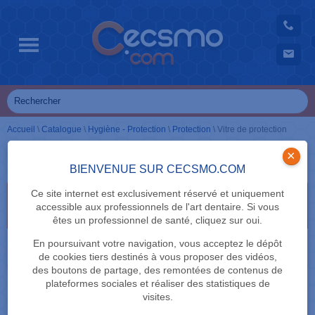
Accueil
\
Catalogue
\
Hygiène - Protection
\
Protection
\
Vitre de protection
Vitre de protection
×
BIENVENUE SUR CECSMO.COM
Ce site internet est exclusivement réservé et uniquement
Sélectionnez vos critères de recherche en cliquant
accessible aux professionnels de l'art dentaire. Si vous
dessus
êtes un professionnel de santé, cliquez sur oui.
MARQUE
En poursuivant votre navigation, vous acceptez le dépôt
de cookies tiers destinés à vous proposer des vidéos,
des boutons de partage, des remontées de contenus de
plateformes sociales et réaliser des statistiques de
visites.