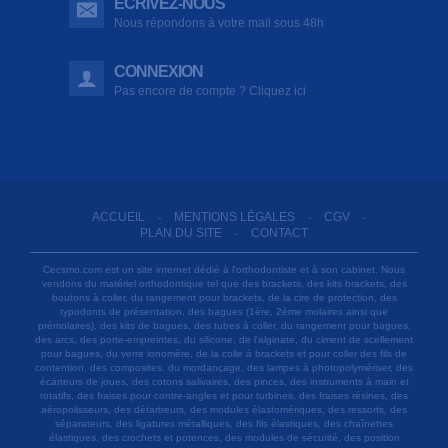
ÉCRIVEZ-NOUS
Nous répondons à votre mail sous 48h
CONNEXION
Pas encore de compte ? Cliquez ici
ACCUEIL
MENTIONS LÉGALES
CGV
-
-
-
PLAN DU SITE
CONTACT
-
Cecsmo.com est un site internet dédié à l'orthodontiste et à son cabinet. Nous
vendons du matériel orthodontique tel que des brackets, des kits brackets, des
boutons à coller, du rangement pour brackets, de la cire de protection, des
typodonts de présentation, des bagues (1ère, 2ème molaires ainsi que
prémolaires), des kits de bagues, des tubes à coller, du rangement pour bagues,
des arcs, des porte-empreintes, du silicone, de l'alginate, du ciment de scellement
pour bagues, du verre ionomère, de la colle à brackets et pour coller des fils de
contention, des composites, du mordançage, des lampes à photopolymériser, des
écarteurs de joues, des cotons salivaires, des pinces, des instruments à main et
rotatifs, des fraises pour contre-angles et pour turbines, des fraises résines, des
aéropolisseurs, des détartreurs, des modules élastomériques, des ressorts, des
séparateurs, des ligatures métalliques, des fils élastiques, des chaînettes
élastiques, des crochets et potences, des modules de sécurité, des position