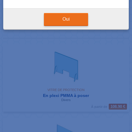
Résultats de votre recherche : 2 produits correspondants
Afficher
produits par page
Oui
VITRE DE PROTECTION
En plexi PMMA à poser
Divers
108.90 €
À partir de