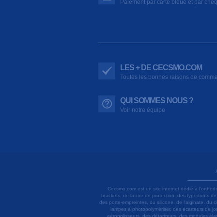
Paiement par carte bleue et par chè
LES + DE CECSMO.COM
Toutes les bonnes raisons de comm
QUI SOMMES NOUS ?
Voir notre équipe
Cecsmo.com est un site internet dédié à l'orthod
brackets, de la cire de protection, des typodonts d
des porte-empreintes, du silicone, de l'alginate, du
lampes à photopolymériser, des écarteurs de joue
aéropolisseurs, des détartreurs, des modules élas