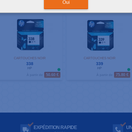
ésultats de votre recherche : 2 produits correspondants
Oui
CARTOUCHES NOIR
CARTOUCHES NOIR
338
339
HP
HP
50.60 €
75.80 €
À partir de
À partir de
EXPÉDITION RAPIDE
UN