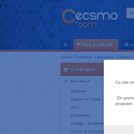
Nos produits
I
Accueil
\
Catalogue
\
Laboratoire - Cabinet
\
M
Catalogue
PAR FAMILLE
Ce site i
Brackets
En pours
Bagues et Tubes
proposer 
Arcs
Empreintes
Collage - Scellement
Pinces et Instruments