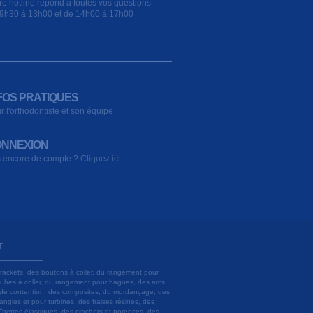
re hotline répond à toutes vos questions
9h30 à 13h00 et de 14h00 à 17h00
FOS PRATIQUES
r l'orthodontiste et son équipe
NNEXION
 encore de compte ? Cliquez ici
T
brackets, des boutons à coller, du rangement pour
 tubes à coller, du rangement pour bagues, des arcs,
ils de contention, des composites, du mordançage, des
angles et pour turbines, des fraises résines, des
aînettes élastiques, des crochets et potences, des