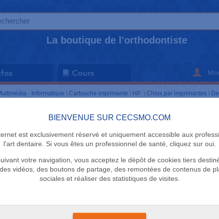
La boutique de l'orthodontiste
Mon
nfos
Cours
ultimédia - Informatique
\
Cartouche imprimante
\
HP
\
Choix par imprimantes
\
De
Cartouches noir
BIENVENUE SUR CECSMO.COM
nternet est exclusivement réservé et uniquement accessible aux profess
Sélectionnez vos critères de recherche en cliquant dessu
l'art dentaire. Si vous êtes un professionnel de santé, cliquez sur oui.
uivant votre navigation, vous acceptez le dépôt de cookies tiers destin
MARQUE
des vidéos, des boutons de partage, des remontées de contenus de p
sociales et réaliser des statistiques de visites.