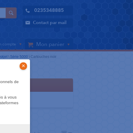
0235348885
Contact par mail
Mon panier
 compte
skjet
\
Série 5000
\
Cartouches noir
×
ionnels de
s
és à vous
lateformes