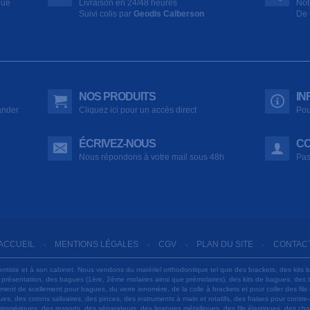
que
Livraison en 24/48 heures
Not
Suivi colis par
Geodis Calberson
De 
NOS PRODUITS
IN
ander
Cliquez ici pour un accès direct
Pou
ÉCRIVEZ-NOUS
CO
Nous répondons à votre mail sous 48h
Pas
ACCUEIL
MENTIONS LÉGALES
CGV
PLAN DU SITE
CONTAC
-
-
-
-
ontiste et à son cabinet. Nous vendons du matériel orthodontique tel que des brackets, des kits 
e présentation, des bagues (1ère, 2ème molaires ainsi que prémolaires), des kits de bagues, des
 ciment de scellement pour bagues, du verre ionomère, de la colle à brackets et pour coller des f
s, des cotons salivaires, des pinces, des instruments à main et rotatifs, des fraises pour contre-
tomériques, des ressorts, des séparateurs, des ligatures métalliques, des fils élastiques, des ch