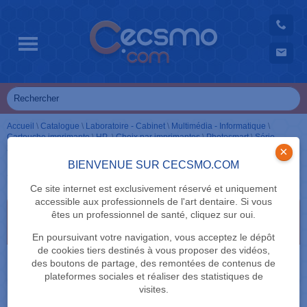
Accueil
\
Catalogue
\
Laboratoire - Cabinet
\
Multimédia - Informatique
\
Cartouche imprimante
\
HP
\
Choix par imprimantes
\
Photosmart
\
Série
2000
\
Cartouches couleur
×
BIENVENUE SUR CECSMO.COM
Cartouches couleur
Ce site internet est exclusivement réservé et uniquement
accessible aux professionnels de l'art dentaire. Si vous
Sélectionnez vos critères de recherche en cliquant
êtes un professionnel de santé, cliquez sur oui.
dessus
En poursuivant votre navigation, vous acceptez le dépôt
de cookies tiers destinés à vous proposer des vidéos,
MARQUE
des boutons de partage, des remontées de contenus de
plateformes sociales et réaliser des statistiques de
visites.