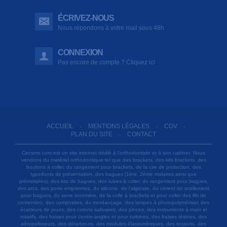
ÉCRIVEZ-NOUS
Nous répondons à votre mail sous 48h
CONNEXION
Pas encore de compte ? Cliquez ici
ACCUEIL
MENTIONS LÉGALES
CGV
-
-
-
PLAN DU SITE
CONTACT
-
Cecsmo.com est un site internet dédié à l'orthodontiste et à son cabinet. Nous
vendons du matériel orthodontique tel que des brackets, des kits brackets, des
boutons à coller, du rangement pour brackets, de la cire de protection, des
typodonts de présentation, des bagues (1ère, 2ème molaires ainsi que
prémolaires), des kits de bagues, des tubes à coller, du rangement pour bagues,
des arcs, des porte-empreintes, du silicone, de l'alginate, du ciment de scellement
pour bagues, du verre ionomère, de la colle à brackets et pour coller des fils de
contention, des composites, du mordançage, des lampes à photopolymériser, des
écarteurs de joues, des cotons salivaires, des pinces, des instruments à main et
rotatifs, des fraises pour contre-angles et pour turbines, des fraises résines, des
aéropolisseurs, des détartreurs, des modules élastomériques, des ressorts, des