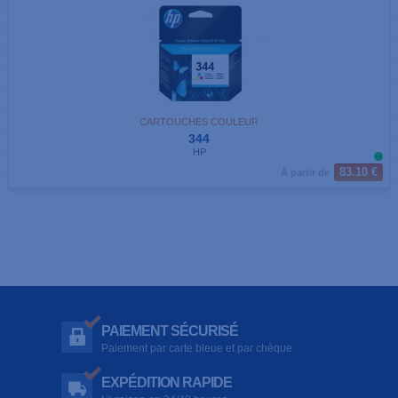
CARTOUCHES COULEUR
344
HP
83.10 €
À partir de
PAIEMENT SÉCURISÉ
Paiement par carte bleue et par chèque
EXPÉDITION RAPIDE