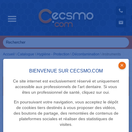
Accueil
\
Catalogue
\
Hygiène - Protection
\
Décontamination
\
Instruments
Instruments
×
BIENVENUE SUR CECSMO.COM
Ce site internet est exclusivement réservé et uniquement
Sélectionnez vos critères de recherche en cliquant
accessible aux professionnels de l'art dentaire. Si vous
dessus
êtes un professionnel de santé, cliquez sur oui.
MARQUE
En poursuivant votre navigation, vous acceptez le dépôt
de cookies tiers destinés à vous proposer des vidéos,
des boutons de partage, des remontées de contenus de
plateformes sociales et réaliser des statistiques de
visites.