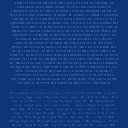
boutons à coller, du rangement pour brackets, de la cire de protection, des
typodonts de présentation, des bagues (1ère, 2ème molaires ainsi que
prémolaires), des kits de bagues, des tubes à coller, du rangement pour bagues,
des arcs, des porte-empreintes, du silicone, de l'alginate, du ciment de scellement
pour bagues, du verre ionomère, de la colle à brackets et pour coller des fils de
contention, des composites, du mordançage, des lampes à photopolymériser, des
écarteurs de joues, des cotons salivaires, des pinces, des instruments à main et
rotatifs, des fraises pour contre-angles et pour turbines, des fraises résines, des
aéropolisseurs, des détartreurs, des modules élastomériques, des ressorts, des
séparateurs, des ligatures métalliques, des fils élastiques, des chaînettes
élastiques, des crochets et potences, des modules de sécurité, des position
trainers, des casques de traction, des bandes de nuque, des arcs faciaux, des
boîtes d'orthodontie, des gants, des masques et lunettes, des serviettes et du
papier WC, des pompes à salive et canules d'aspiration, des gobelets, des kits de
brossage et de la cire de protection, des produits de décontamination, des produits
de nettoyage pour sols et surfaces, des stérilisateurs et des gaines de stérilisation,
des cardes pour fraises. Nous vendons aussi du matériel de laboratoire tel que du
plâtre, des tailles-plâtres, des appareils de thermoformage, des plaques à
thermoformer, de la résine, des moteurs de laboratoire, des fils, des vérins et
disjoncteurs. Notre site propose aussi des fournitures pour votre bureau, tels que
des classeurs, des stylos, des ramettes de papier et des négatoscopes.
Nous distribuons de nombreuses marques telles que 3M, Acteon, Adenta, Air Wick,
Ajax, Anios, Apple, Argos, Astek, Asus, Avery, Bausch, Bic, Bulky Soft, Busch, C2G,
Canon, Carl Martin, CEP, Cominox, Contacez, Coxo, Deb, DentaFloc, Devolo,
Dymo, Duracell, Elba, Elmex, EMS, Esselte, Euronda, Fellowes, Forestadent,
Fujitsu, GBC, GC Europe, Glassex, Hager Werken, Harpic, Hartmann, Henry Schein,
Heraeus Kulzer, Hubit, HTDental, ID-Logical, J&T, JPC, Kleenex, Leitz, Loctite,
Lenovo, Micro-Mega, Microbrush, Microsoft, Myobrace, NSK, OrthoEssentials,
Orthopli, Plantronics, Plasdent Corporation, Plydentco, Prodont Holliger, PT Protect,
Safetool, Saga Dental, SDI, Sobytek, Speed Dental, Staedtler, Synology, TDK,