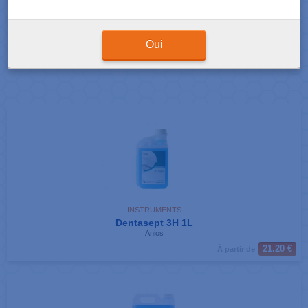
Résultats de votre recherche : 8 produits correspondants
Afficher
produits par page
Oui
INSTRUMENTS
Dentasept 3H 1L
Anios
21.20 €
À partir de