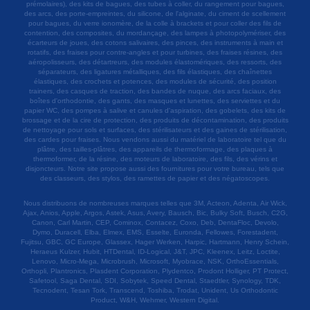
prémolaires), des kits de bagues, des tubes à coller, du rangement pour bagues,
des arcs, des porte-empreintes, du silicone, de l'alginate, du ciment de scellement
pour bagues, du verre ionomère, de la colle à brackets et pour coller des fils de
contention, des composites, du mordançage, des lampes à photopolymériser, des
écarteurs de joues, des cotons salivaires, des pinces, des instruments à main et
rotatifs, des fraises pour contre-angles et pour turbines, des fraises résines, des
aéropolisseurs, des détartreurs, des modules élastomériques, des ressorts, des
séparateurs, des ligatures métalliques, des fils élastiques, des chaînettes
élastiques, des crochets et potences, des modules de sécurité, des position
trainers, des casques de traction, des bandes de nuque, des arcs faciaux, des
boîtes d'orthodontie, des gants, des masques et lunettes, des serviettes et du
papier WC, des pompes à salive et canules d'aspiration, des gobelets, des kits de
brossage et de la cire de protection, des produits de décontamination, des produits
de nettoyage pour sols et surfaces, des stérilisateurs et des gaines de stérilisation,
des cardes pour fraises. Nous vendons aussi du matériel de laboratoire tel que du
plâtre, des tailles-plâtres, des appareils de thermoformage, des plaques à
thermoformer, de la résine, des moteurs de laboratoire, des fils, des vérins et
disjoncteurs. Notre site propose aussi des fournitures pour votre bureau, tels que
des classeurs, des stylos, des ramettes de papier et des négatoscopes.
Nous distribuons de nombreuses marques telles que 3M, Acteon, Adenta, Air Wick,
Ajax, Anios, Apple, Argos, Astek, Asus, Avery, Bausch, Bic, Bulky Soft, Busch, C2G,
Canon, Carl Martin, CEP, Cominox, Contacez, Coxo, Deb, DentaFloc, Devolo,
Dymo, Duracell, Elba, Elmex, EMS, Esselte, Euronda, Fellowes, Forestadent,
Fujitsu, GBC, GC Europe, Glassex, Hager Werken, Harpic, Hartmann, Henry Schein,
Heraeus Kulzer, Hubit, HTDental, ID-Logical, J&T, JPC, Kleenex, Leitz, Loctite,
Lenovo, Micro-Mega, Microbrush, Microsoft, Myobrace, NSK, OrthoEssentials,
Orthopli, Plantronics, Plasdent Corporation, Plydentco, Prodont Holliger, PT Protect,
Safetool, Saga Dental, SDI, Sobytek, Speed Dental, Staedtler, Synology, TDK,
Tecnodent, Tesan Tork, Transcend, Toshiba, Trodat, Unident, Us Orthodontic
Product, W&H, Wehmer, Western Digital.