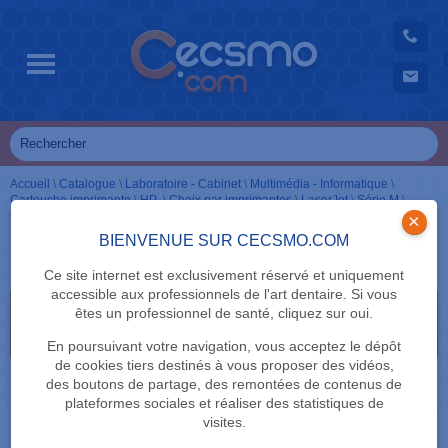
Accueil
\
Catalogue
\
Laboratoire - Cabinet
\
Multimédia - Informatique
\
Cartouche imprimante
\
HP
\
Choix par imprimantes
\
LaserJet
\
Série M
\
Cartouches noir
×
BIENVENUE SUR CECSMO.COM
Cartouches noir
Ce site internet est exclusivement réservé et uniquement
accessible aux professionnels de l'art dentaire. Si vous
Sélectionnez vos critères de recherche en cliquant
êtes un professionnel de santé, cliquez sur oui.
dessus
En poursuivant votre navigation, vous acceptez le dépôt
de cookies tiers destinés à vous proposer des vidéos,
MARQUE
des boutons de partage, des remontées de contenus de
plateformes sociales et réaliser des statistiques de
visites.