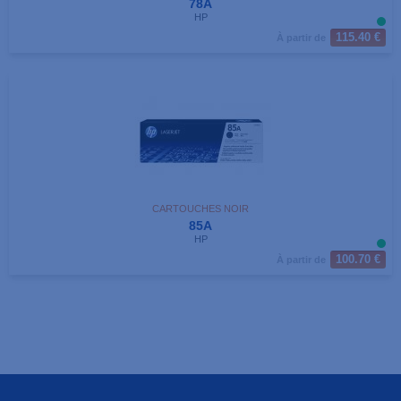
78A
HP
115.40 €
À partir de
CARTOUCHES NOIR
85A
HP
100.70 €
À partir de