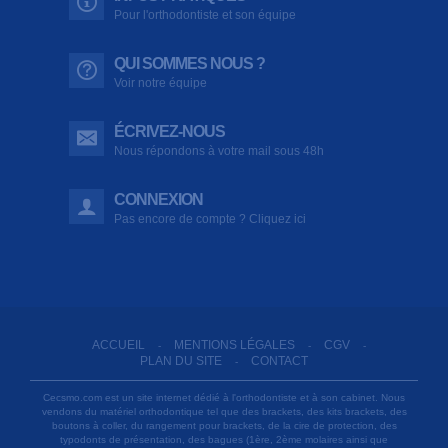
Pour l'orthodontiste et son équipe
QUI SOMMES NOUS ?
Voir notre équipe
ÉCRIVEZ-NOUS
Nous répondons à votre mail sous 48h
CONNEXION
Pas encore de compte ? Cliquez ici
ACCUEIL
MENTIONS LÉGALES
CGV
-
-
-
PLAN DU SITE
CONTACT
-
Cecsmo.com est un site internet dédié à l'orthodontiste et à son cabinet. Nous
vendons du matériel orthodontique tel que des brackets, des kits brackets, des
boutons à coller, du rangement pour brackets, de la cire de protection, des
typodonts de présentation, des bagues (1ère, 2ème molaires ainsi que