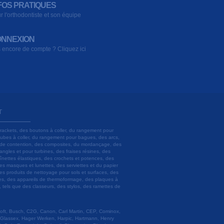
FOS PRATIQUES
r l'orthodontiste et son équipe
NNEXION
 encore de compte ? Cliquez ici
T
brackets, des boutons à coller, du rangement pour
 tubes à coller, du rangement pour bagues, des arcs,
ils de contention, des composites, du mordançage, des
angles et pour turbines, des fraises résines, des
aînettes élastiques, des crochets et potences, des
es masques et lunettes, des serviettes et du papier
es produits de nettoyage pour sols et surfaces, des
lâtres, des appareils de thermoformage, des plaques à
u, tels que des classeurs, des stylos, des ramettes de
 Soft, Busch, C2G, Canon, Carl Martin, CEP, Cominox,
 Glassex, Hager Werken, Harpic, Hartmann, Henry