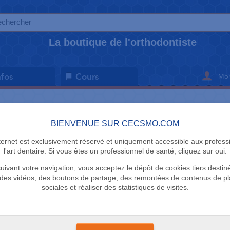
La boutique de l'orthodontiste
Mon
nfos
Cours
BRACKETS (0)
BAGUES ET TUBES (0)
BIENVENUE SUR CECSMO.COM
nternet est exclusivement réservé et uniquement accessible aux profess
l'art dentaire. Si vous êtes un professionnel de santé, cliquez sur oui.
uivant votre navigation, vous acceptez le dépôt de cookies tiers destin
des vidéos, des boutons de partage, des remontées de contenus de p
sociales et réaliser des statistiques de visites.