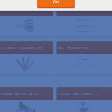
Oui
EMPREINTES (0)
COLLAGE - SCELLEMENT (0)
LIGATURES ET AUXILIAIRES (0)
FEO - INTERCEPTION (0)
HYGIÈNE - PROTECTION (35)
LABORATOIRE - CABINET (0)