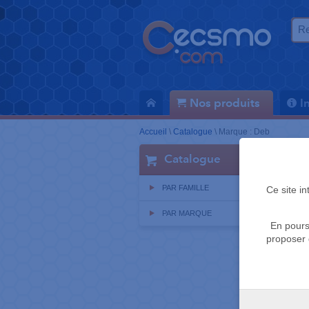
Nos produits
I
Accueil
\
Catalogue
\
Marque : Deb
Catalogue
PAR FAMILLE
Ce site i
PAR MARQUE
En pours
proposer 