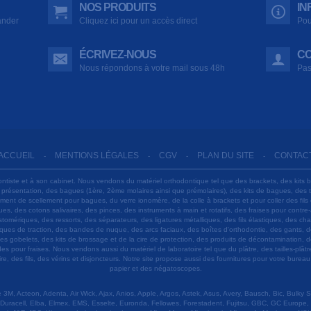
NOS PRODUITS
IN
ander
Cliquez ici pour un accès direct
Pou
ÉCRIVEZ-NOUS
CO
Nous répondons à votre mail sous 48h
Pas
ACCUEIL
MENTIONS LÉGALES
CGV
PLAN DU SITE
CONTAC
-
-
-
-
ontiste et à son cabinet. Nous vendons du matériel orthodontique tel que des brackets, des kits 
e présentation, des bagues (1ère, 2ème molaires ainsi que prémolaires), des kits de bagues, des
 ciment de scellement pour bagues, du verre ionomère, de la colle à brackets et pour coller des f
s, des cotons salivaires, des pinces, des instruments à main et rotatifs, des fraises pour contre-
tomériques, des ressorts, des séparateurs, des ligatures métalliques, des fils élastiques, des ch
sques de traction, des bandes de nuque, des arcs faciaux, des boîtes d'orthodontie, des gants, d
es gobelets, des kits de brossage et de la cire de protection, des produits de décontamination, d
ardes pour fraises. Nous vendons aussi du matériel de laboratoire tel que du plâtre, des tailles-p
e, des fils, des vérins et disjoncteurs. Notre site propose aussi des fournitures pour votre burea
papier et des négatoscopes.
M, Acteon, Adenta, Air Wick, Ajax, Anios, Apple, Argos, Astek, Asus, Avery, Bausch, Bic, Bulky
Duracell, Elba, Elmex, EMS, Esselte, Euronda, Fellowes, Forestadent, Fujitsu, GBC, GC Europe,