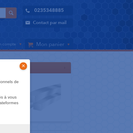
0235348885
Contact par mail
Mon panier
 compte
×
ARCS (0)
ionnels de
és à vous
lateformes