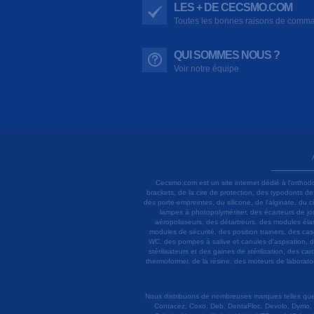
LES + DE CECSMO.COM
Toutes les bonnes raisons de comm
QUI SOMMES NOUS ?
Voir notre équipe
Cecsmo.com est un site internet dédié à l'orthod
brackets, de la cire de protection, des typodonts d
des porte-empreintes, du silicone, de l'alginate, du
lampes à photopolymériser, des écarteurs de joue
aéropolisseurs, des détartreurs, des modules élas
modules de sécurité, des position trainers, des ca
WC, des pompes à salive et canules d'aspiration, d
stérilisateurs et des gaines de stérilisation, des c
thermoformer, de la résine, des moteurs de laboratoir
Nous distribuons de nombreuses marques telles que 3
Contacez, Coxo, Deb, DentaFloc, Devolo, Dymo, 