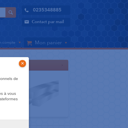
0235348885
Contact par mail
Mon panier
 compte
×
ARCS (0)
ionnels de
és à vous
lateformes