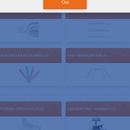
Oui
EMPREINTES (0)
COLLAGE - SCELLEMENT (0)
LIGATURES ET AUXILIAIRES (0)
FEO - INTERCEPTION (0)
HYGIÈNE - PROTECTION (0)
LABORATOIRE - CABINET (33)