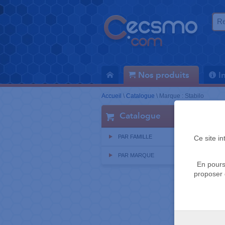
Nos produits
I
Accueil
\
Catalogue
\
Marque : Stabilo
Catalogue
PAR FAMILLE
Ce site i
PAR MARQUE
En pours
proposer 