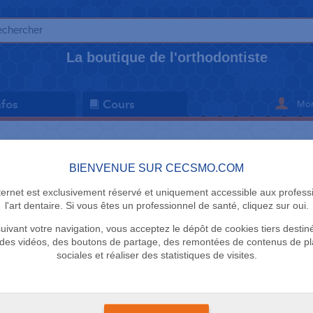
La boutique de l'orthodontiste
Mon
nfos
Cours
BRACKETS (0)
BAGUES ET TUBES (0)
BIENVENUE SUR CECSMO.COM
nternet est exclusivement réservé et uniquement accessible aux profess
l'art dentaire. Si vous êtes un professionnel de santé, cliquez sur oui.
uivant votre navigation, vous acceptez le dépôt de cookies tiers destin
des vidéos, des boutons de partage, des remontées de contenus de p
sociales et réaliser des statistiques de visites.