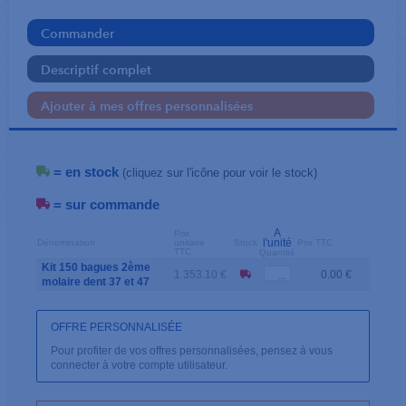
Commander
Descriptif complet
Ajouter à mes offres personnalisées
= en stock
(cliquez sur l'icône pour voir le stock)
= sur commande
A
Prix
l'unité
Dénomination
unitaire
Stock
Prix TTC
TTC
Quantité
Kit 150 bagues 2ème
1 353.10 €
0.00 €
molaire dent 37 et 47
OFFRE PERSONNALISÉE
Pour profiter de vos offres personnalisées, pensez à vous
connecter à votre compte utilisateur.