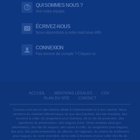
QUI SOMMES NOUS ?
Voir notre équipe
ÉCRIVEZ-NOUS
Nous répondons à votre mail sous 48h
CONNEXION
Pas encore de compte ? Cliquez ici
ACCUEIL
MENTIONS LÉGALES
CGV
-
-
-
PLAN DU SITE
CONTACT
-
Cecsmo.com est un site internet dédié à l'orthodontiste et à son cabinet. Nous
vendons du matériel orthodontique tel que des brackets, des kits brackets, des
boutons à coller, du rangement pour brackets, de la cire de protection, des
typodonts de présentation, des bagues (1ère, 2ème molaires ainsi que
prémolaires), des kits de bagues, des tubes à coller, du rangement pour bagues,
des arcs, des porte-empreintes, du silicone, de l'alginate, du ciment de scellement
pour bagues, du verre ionomère, de la colle à brackets et pour coller des fils de