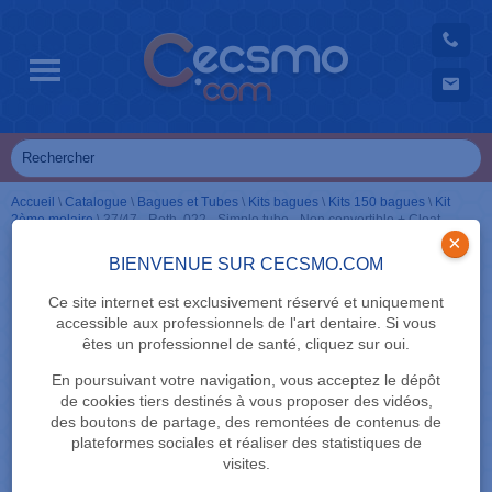
Accueil
\
Catalogue
\
Bagues et Tubes
\
Kits bagues
\
Kits 150 bagues
\
Kit
2ème molaire
\
37/47 - Roth .022 - Simple tube - Non convertible + Cleat
×
BIENVENUE SUR CECSMO.COM
Ce site internet est exclusivement réservé et uniquement
accessible aux professionnels de l'art dentaire. Si vous
êtes un professionnel de santé, cliquez sur oui.
En poursuivant votre navigation, vous acceptez le dépôt
de cookies tiers destinés à vous proposer des vidéos,
des boutons de partage, des remontées de contenus de
plateformes sociales et réaliser des statistiques de
visites.