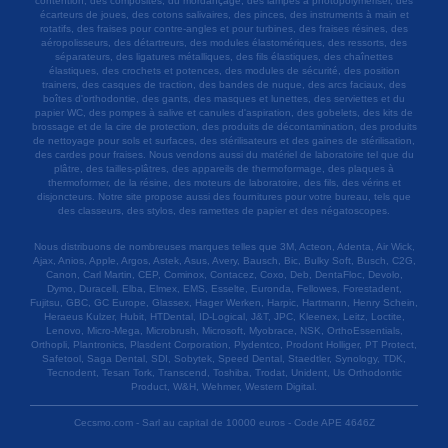
contention, des composites, du mordançage, des lampes à photopolymériser, des
écarteurs de joues, des cotons salivaires, des pinces, des instruments à main et
rotatifs, des fraises pour contre-angles et pour turbines, des fraises résines, des
aéropolisseurs, des détartreurs, des modules élastomériques, des ressorts, des
séparateurs, des ligatures métalliques, des fils élastiques, des chaînettes
élastiques, des crochets et potences, des modules de sécurité, des position
trainers, des casques de traction, des bandes de nuque, des arcs faciaux, des
boîtes d'orthodontie, des gants, des masques et lunettes, des serviettes et du
papier WC, des pompes à salive et canules d'aspiration, des gobelets, des kits de
brossage et de la cire de protection, des produits de décontamination, des produits
de nettoyage pour sols et surfaces, des stérilisateurs et des gaines de stérilisation,
des cardes pour fraises. Nous vendons aussi du matériel de laboratoire tel que du
plâtre, des tailles-plâtres, des appareils de thermoformage, des plaques à
thermoformer, de la résine, des moteurs de laboratoire, des fils, des vérins et
disjoncteurs. Notre site propose aussi des fournitures pour votre bureau, tels que
des classeurs, des stylos, des ramettes de papier et des négatoscopes.
Nous distribuons de nombreuses marques telles que 3M, Acteon, Adenta, Air Wick,
Ajax, Anios, Apple, Argos, Astek, Asus, Avery, Bausch, Bic, Bulky Soft, Busch, C2G,
Canon, Carl Martin, CEP, Cominox, Contacez, Coxo, Deb, DentaFloc, Devolo,
Dymo, Duracell, Elba, Elmex, EMS, Esselte, Euronda, Fellowes, Forestadent,
Fujitsu, GBC, GC Europe, Glassex, Hager Werken, Harpic, Hartmann, Henry Schein,
Heraeus Kulzer, Hubit, HTDental, ID-Logical, J&T, JPC, Kleenex, Leitz, Loctite,
Lenovo, Micro-Mega, Microbrush, Microsoft, Myobrace, NSK, OrthoEssentials,
Orthopli, Plantronics, Plasdent Corporation, Plydentco, Prodont Holliger, PT Protect,
Safetool, Saga Dental, SDI, Sobytek, Speed Dental, Staedtler, Synology, TDK,
Tecnodent, Tesan Tork, Transcend, Toshiba, Trodat, Unident, Us Orthodontic
Product, W&H, Wehmer, Western Digital.
Cecsmo.com - Sarl au capital de 10000 euros - Code APE 4646Z