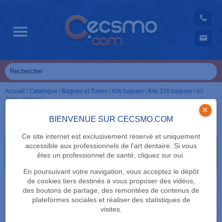
Accueil
\
Catalogue
\
Bagues et Tubes
\
Kits bagues
\
Kits 150 bagues
\
Kit
2ème molaire
×
Kit 2ème molaire
BIENVENUE SUR CECSMO.COM
Ce site internet est exclusivement réservé et uniquement
accessible aux professionnels de l'art dentaire. Si vous
Sélectionnez vos critères de recherche en cliquant
êtes un professionnel de santé, cliquez sur oui.
dessus
En poursuivant votre navigation, vous acceptez le dépôt
DENTS
de cookies tiers destinés à vous proposer des vidéos,
des boutons de partage, des remontées de contenus de
plateformes sociales et réaliser des statistiques de
TECHNIQUE
visites.