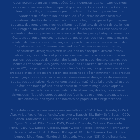
Cecsmo.com est un site internet dédié à l'orthodontiste et à son cabinet. Nous
vendons du matériel orthodontique tel que des brackets, des kits brackets, des
boutons à coller, du rangement pour brackets, de la cire de protection, des
typodonts de présentation, des bagues (1ère, 2ème molaires ainsi que
prémolaires), des kits de bagues, des tubes à coller, du rangement pour bagues,
des arcs, des porte-empreintes, du silicone, de l'alginate, du ciment de scellement
pour bagues, du verre ionomère, de la colle à brackets et pour coller des fils de
contention, des composites, du mordançage, des lampes à photopolymériser, des
écarteurs de joues, des cotons salivaires, des pinces, des instruments à main et
rotatifs, des fraises pour contre-angles et pour turbines, des fraises résines, des
aéropolisseurs, des détartreurs, des modules élastomériques, des ressorts, des
séparateurs, des ligatures métalliques, des fils élastiques, des chaînettes
élastiques, des crochets et potences, des modules de sécurité, des position
trainers, des casques de traction, des bandes de nuque, des arcs faciaux, des
boîtes d'orthodontie, des gants, des masques et lunettes, des serviettes et du
papier WC, des pompes à salive et canules d'aspiration, des gobelets, des kits de
brossage et de la cire de protection, des produits de décontamination, des produits
de nettoyage pour sols et surfaces, des stérilisateurs et des gaines de stérilisation,
des cardes pour fraises. Nous vendons aussi du matériel de laboratoire tel que du
plâtre, des tailles-plâtres, des appareils de thermoformage, des plaques à
thermoformer, de la résine, des moteurs de laboratoire, des fils, des vérins et
disjoncteurs. Notre site propose aussi des fournitures pour votre bureau, tels que
des classeurs, des stylos, des ramettes de papier et des négatoscopes.
Nous distribuons de nombreuses marques telles que 3M, Acteon, Adenta, Air Wick,
Ajax, Anios, Apple, Argos, Astek, Asus, Avery, Bausch, Bic, Bulky Soft, Busch, C2G,
Canon, Carl Martin, CEP, Cominox, Contacez, Coxo, Deb, DentaFloc, Devolo,
Dymo, Duracell, Elba, Elmex, EMS, Esselte, Euronda, Fellowes, Forestadent,
Fujitsu, GBC, GC Europe, Glassex, Hager Werken, Harpic, Hartmann, Henry Schein,
Heraeus Kulzer, Hubit, HTDental, ID-Logical, J&T, JPC, Kleenex, Leitz, Loctite,
Lenovo, Micro-Mega, Microbrush, Microsoft, Myobrace, NSK, OrthoEssentials,