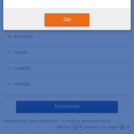
TUBE
Oui
ATTACHE LINGUALE
INTRADOS
GORGE
LUMIÈRE
MARQUE
Résultats de votre recherche : 3 produits correspondants
Afficher
produits par page