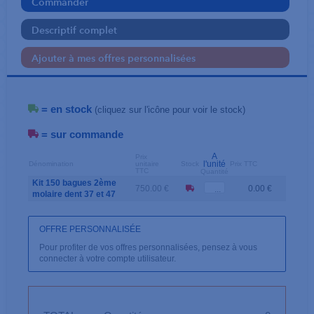
Commander
Descriptif complet
Ajouter à mes offres personnalisées
= en stock
(cliquez sur l'icône pour voir le stock)
= sur commande
A
Prix
l'unité
Dénomination
unitaire
Stock
Prix TTC
TTC
Quantité
Kit 150 bagues 2ème
750.00 €
0.00 €
molaire dent 37 et 47
OFFRE PERSONNALISÉE
Pour profiter de vos offres personnalisées, pensez à vous
connecter à votre compte utilisateur.