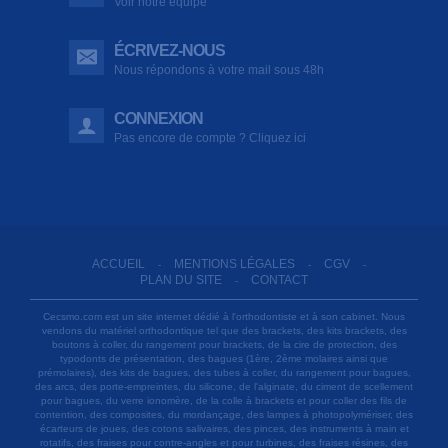
Voir notre équipe
ÉCRIVEZ-NOUS
Nous répondons à votre mail sous 48h
CONNEXION
Pas encore de compte ? Cliquez ici
ACCUEIL
MENTIONS LÉGALES
CGV
-
-
-
PLAN DU SITE
CONTACT
-
Cecsmo.com est un site internet dédié à l'orthodontiste et à son cabinet. Nous
vendons du matériel orthodontique tel que des brackets, des kits brackets, des
boutons à coller, du rangement pour brackets, de la cire de protection, des
typodonts de présentation, des bagues (1ère, 2ème molaires ainsi que
prémolaires), des kits de bagues, des tubes à coller, du rangement pour bagues,
des arcs, des porte-empreintes, du silicone, de l'alginate, du ciment de scellement
pour bagues, du verre ionomère, de la colle à brackets et pour coller des fils de
contention, des composites, du mordançage, des lampes à photopolymériser, des
écarteurs de joues, des cotons salivaires, des pinces, des instruments à main et
rotatifs, des fraises pour contre-angles et pour turbines, des fraises résines, des