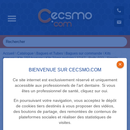
Accueil
\
Catalogue
\
Bagues et Tubes
\
Bagues sur commande
\
Kits
bagues
\
Kits 150 bagues
\
Kits 2ème molaire
\
37/47 - Roth .022 - Simple
tube - Non convertible
×
BIENVENUE SUR CECSMO.COM
Ce site internet est exclusivement réservé et uniquement
accessible aux professionnels de l'art dentaire. Si vous
êtes un professionnel de santé, cliquez sur oui.
En poursuivant votre navigation, vous acceptez le dépôt
de cookies tiers destinés à vous proposer des vidéos,
des boutons de partage, des remontées de contenus de
plateformes sociales et réaliser des statistiques de
visites.