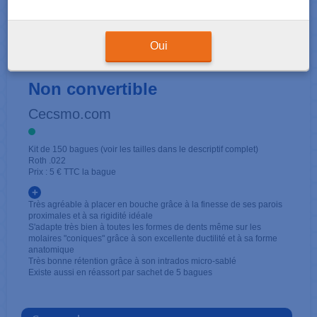
KITS 2ÈME MOLAIRE
Oui
37/47 - Roth .022 - Simple tube -
Non convertible
Cecsmo.com
Kit de 150 bagues (voir les tailles dans le descriptif complet)
Roth .022
Prix : 5 € TTC la bague
+
Très agréable à placer en bouche grâce à la finesse de ses parois
proximales et à sa rigidité idéale
S'adapte très bien à toutes les formes de dents même sur les
molaires "coniques" grâce à son excellente ductilité et à sa forme
anatomique
Très bonne rétention grâce à son intrados micro-sablé
Existe aussi en réassort par sachet de 5 bagues