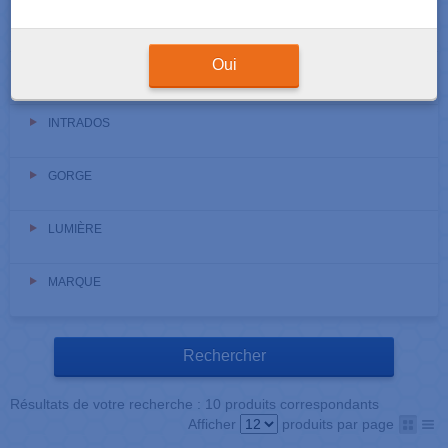
TUBE
Oui
ATTACHE LINGUALE
INTRADOS
GORGE
LUMIÈRE
MARQUE
Résultats de votre recherche : 10 produits correspondants
Afficher
produits par page