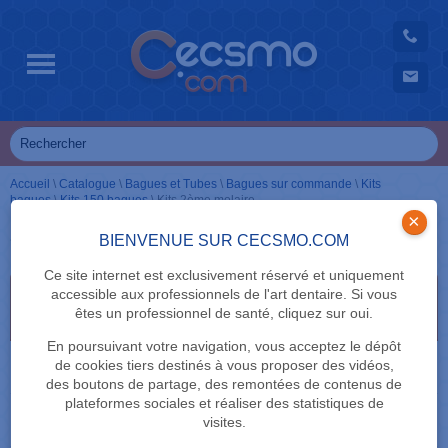
Accueil
\
Catalogue
\
Bagues et Tubes
\
Bagues sur commande
\
Kits
bagues
\
Kits 150 bagues
\
Kits 2ème molaire
×
Kits 2ème molaire
BIENVENUE SUR CECSMO.COM
Ce site internet est exclusivement réservé et uniquement
accessible aux professionnels de l'art dentaire. Si vous
Sélectionnez vos critères de recherche en cliquant
êtes un professionnel de santé, cliquez sur oui.
dessus
En poursuivant votre navigation, vous acceptez le dépôt
DENTS
de cookies tiers destinés à vous proposer des vidéos,
des boutons de partage, des remontées de contenus de
plateformes sociales et réaliser des statistiques de
TECHNIQUE
visites.