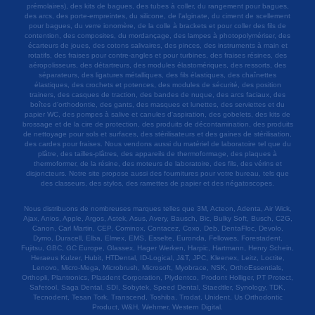
prémolaires), des kits de bagues, des tubes à coller, du rangement pour bagues,
des arcs, des porte-empreintes, du silicone, de l'alginate, du ciment de scellement
pour bagues, du verre ionomère, de la colle à brackets et pour coller des fils de
contention, des composites, du mordançage, des lampes à photopolymériser, des
écarteurs de joues, des cotons salivaires, des pinces, des instruments à main et
rotatifs, des fraises pour contre-angles et pour turbines, des fraises résines, des
aéropolisseurs, des détartreurs, des modules élastomériques, des ressorts, des
séparateurs, des ligatures métalliques, des fils élastiques, des chaînettes
élastiques, des crochets et potences, des modules de sécurité, des position
trainers, des casques de traction, des bandes de nuque, des arcs faciaux, des
boîtes d'orthodontie, des gants, des masques et lunettes, des serviettes et du
papier WC, des pompes à salive et canules d'aspiration, des gobelets, des kits de
brossage et de la cire de protection, des produits de décontamination, des produits
de nettoyage pour sols et surfaces, des stérilisateurs et des gaines de stérilisation,
des cardes pour fraises. Nous vendons aussi du matériel de laboratoire tel que du
plâtre, des tailles-plâtres, des appareils de thermoformage, des plaques à
thermoformer, de la résine, des moteurs de laboratoire, des fils, des vérins et
disjoncteurs. Notre site propose aussi des fournitures pour votre bureau, tels que
des classeurs, des stylos, des ramettes de papier et des négatoscopes.
Nous distribuons de nombreuses marques telles que 3M, Acteon, Adenta, Air Wick,
Ajax, Anios, Apple, Argos, Astek, Asus, Avery, Bausch, Bic, Bulky Soft, Busch, C2G,
Canon, Carl Martin, CEP, Cominox, Contacez, Coxo, Deb, DentaFloc, Devolo,
Dymo, Duracell, Elba, Elmex, EMS, Esselte, Euronda, Fellowes, Forestadent,
Fujitsu, GBC, GC Europe, Glassex, Hager Werken, Harpic, Hartmann, Henry Schein,
Heraeus Kulzer, Hubit, HTDental, ID-Logical, J&T, JPC, Kleenex, Leitz, Loctite,
Lenovo, Micro-Mega, Microbrush, Microsoft, Myobrace, NSK, OrthoEssentials,
Orthopli, Plantronics, Plasdent Corporation, Plydentco, Prodont Holliger, PT Protect,
Safetool, Saga Dental, SDI, Sobytek, Speed Dental, Staedtler, Synology, TDK,
Tecnodent, Tesan Tork, Transcend, Toshiba, Trodat, Unident, Us Orthodontic
Product, W&H, Wehmer, Western Digital.