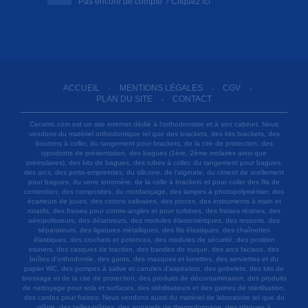
Pas encore de compte ? Cliquez ici
ACCUEIL
MENTIONS LÉGALES
CGV
-
-
-
PLAN DU SITE
CONTACT
-
Cecsmo.com est un site internet dédié à l'orthodontiste et à son cabinet. Nous
vendons du matériel orthodontique tel que des brackets, des kits brackets, des
boutons à coller, du rangement pour brackets, de la cire de protection, des
typodonts de présentation, des bagues (1ère, 2ème molaires ainsi que
prémolaires), des kits de bagues, des tubes à coller, du rangement pour bagues,
des arcs, des porte-empreintes, du silicone, de l'alginate, du ciment de scellement
pour bagues, du verre ionomère, de la colle à brackets et pour coller des fils de
contention, des composites, du mordançage, des lampes à photopolymériser, des
écarteurs de joues, des cotons salivaires, des pinces, des instruments à main et
rotatifs, des fraises pour contre-angles et pour turbines, des fraises résines, des
aéropolisseurs, des détartreurs, des modules élastomériques, des ressorts, des
séparateurs, des ligatures métalliques, des fils élastiques, des chaînettes
élastiques, des crochets et potences, des modules de sécurité, des position
trainers, des casques de traction, des bandes de nuque, des arcs faciaux, des
boîtes d'orthodontie, des gants, des masques et lunettes, des serviettes et du
papier WC, des pompes à salive et canules d'aspiration, des gobelets, des kits de
brossage et de la cire de protection, des produits de décontamination, des produits
de nettoyage pour sols et surfaces, des stérilisateurs et des gaines de stérilisation,
des cardes pour fraises. Nous vendons aussi du matériel de laboratoire tel que du
plâtre, des tailles-plâtres, des appareils de thermoformage, des plaques à