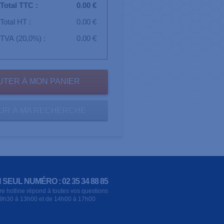
Total TTC :
0.00 €
Total HT :
0.00 €
TVA (20,0%) :
0.00 €
UR À MA RECHERCHE
 SEUL NUMÉRO : 02 35 34 88 85
re hotline répond à toutes vos questions
9h30 à 13h00 et de 14h00 à 17h00