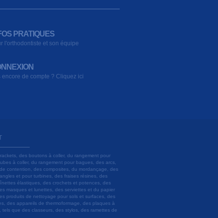
FOS PRATIQUES
r l'orthodontiste et son équipe
NNEXION
 encore de compte ? Cliquez ici
T
brackets, des boutons à coller, du rangement pour
 tubes à coller, du rangement pour bagues, des arcs,
ils de contention, des composites, du mordançage, des
angles et pour turbines, des fraises résines, des
aînettes élastiques, des crochets et potences, des
es masques et lunettes, des serviettes et du papier
es produits de nettoyage pour sols et surfaces, des
lâtres, des appareils de thermoformage, des plaques à
u, tels que des classeurs, des stylos, des ramettes de