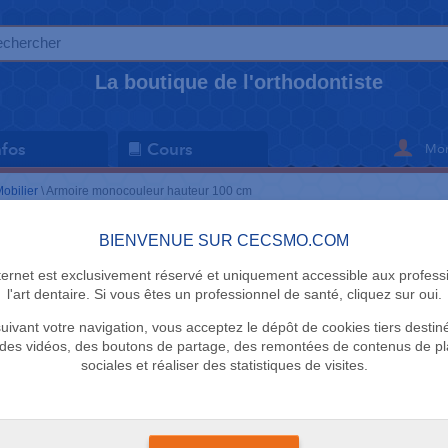
La boutique de l'orthodontiste
Mon
nfos
Cours
obilier
\
Armoire monocouleur hauteur 100 cm
BIENVENUE SUR CECSMO.COM
MOBILIER
nternet est exclusivement réservé et uniquement accessible aux profess
Armoire m
l'art dentaire. Si vous êtes un professionnel de santé, cliquez sur oui.
uivant votre navigation, vous acceptez le dépôt de cookies tiers destin
hauteur 10
des vidéos, des boutons de partage, des remontées de contenus de p
sociales et réaliser des statistiques de visites.
Vinco
LIVRAISON GRATUIT