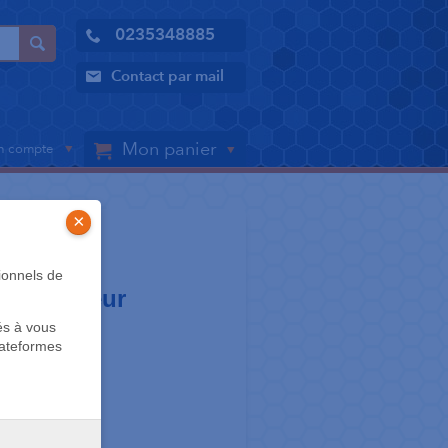
0235348885
Contact par mail
Mon panier
 compte
×
ionnels de
onocouleur
és à vous
0 cm
lateformes
E