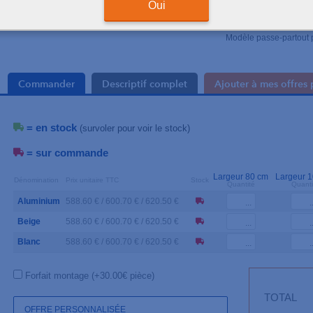
+
Oui
Fabrication frança
Structure monobloc ass
Design classique et in
Modèle passe-partout 
Commander
Descriptif complet
Ajouter à mes offres 
= en stock
(survoler pour voir le stock)
= sur commande
Largeur 80 cm
Largeur 
Dénomination
Prix unitaire TTC
Stock
Quantité
Quanti
Aluminium
588.60 € / 600.70 € / 620.50 €
Beige
588.60 € / 600.70 € / 620.50 €
Blanc
588.60 € / 600.70 € / 620.50 €
Forfait montage (+30.00€ pièce)
TOTAL
OFFRE PERSONNALISÉE