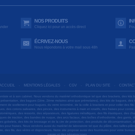
NOS PRODUITS
IN
ander
Cliquez ici pour un accès direct
Pou
ÉCRIVEZ-NOUS
CO
Nous répondons à votre mail sous 48h
Pas
ACCUEIL
MENTIONS LÉGALES
CGV
PLAN DU SITE
CONTAC
-
-
-
-
ontiste et à son cabinet. Nous vendons du matériel orthodontique tel que des brackets, des kits 
e présentation, des bagues (1ère, 2ème molaires ainsi que prémolaires), des kits de bagues, des
 ciment de scellement pour bagues, du verre ionomère, de la colle à brackets et pour coller des f
s, des cotons salivaires, des pinces, des instruments à main et rotatifs, des fraises pour contre-
tomériques, des ressorts, des séparateurs, des ligatures métalliques, des fils élastiques, des ch
sques de traction, des bandes de nuque, des arcs faciaux, des boîtes d'orthodontie, des gants, d
es gobelets, des kits de brossage et de la cire de protection, des produits de décontamination, d
ardes pour fraises. Nous vendons aussi du matériel de laboratoire tel que du plâtre, des tailles-p
e, des fils, des vérins et disjoncteurs. Notre site propose aussi des fournitures pour votre burea
papier et des négatoscopes.