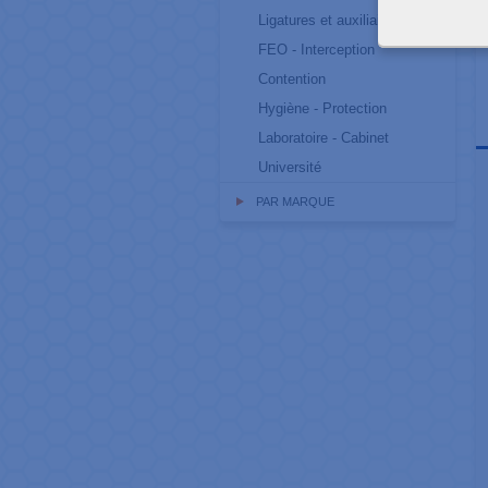
Ligatures et auxiliaires
FEO - Interception
Contention
Hygiène - Protection
Laboratoire - Cabinet
Université
PAR MARQUE