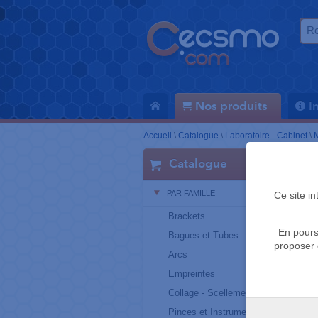
Nos produits
I
Accueil
\
Catalogue
\
Laboratoire - Cabinet
\
M
Catalogue
PAR FAMILLE
Ce site i
Brackets
En pours
Bagues et Tubes
proposer 
Arcs
Empreintes
Collage - Scellement
Pinces et Instruments