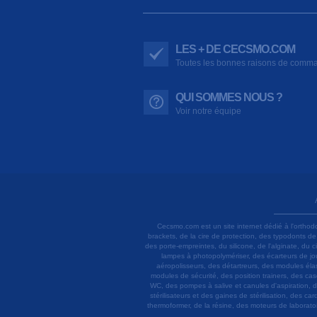
LES + DE CECSMO.COM
Toutes les bonnes raisons de comm
QUI SOMMES NOUS ?
Voir notre équipe
Cecsmo.com est un site internet dédié à l'orthod
brackets, de la cire de protection, des typodonts d
des porte-empreintes, du silicone, de l'alginate, du
lampes à photopolymériser, des écarteurs de joue
aéropolisseurs, des détartreurs, des modules élas
modules de sécurité, des position trainers, des ca
WC, des pompes à salive et canules d'aspiration, d
stérilisateurs et des gaines de stérilisation, des c
thermoformer, de la résine, des moteurs de laboratoir