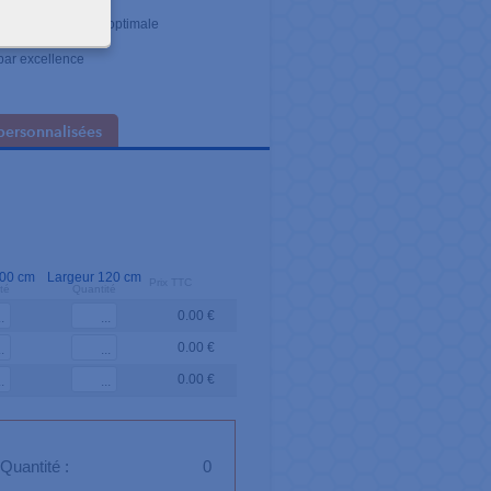
ise
urant une rigidité optimale
temporel
par excellence
personnalisées
100 cm
Largeur 120 cm
Prix TTC
té
Quantité
0.00 €
0.00 €
0.00 €
Quantité :
0