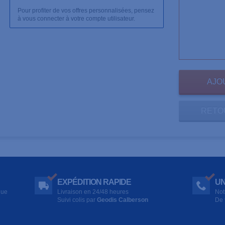
Pour profiter de vos offres personnalisées, pensez
à vous connecter à votre compte utilisateur.
RETO
EXPÉDITION RAPIDE
UN
que
Livraison en 24/48 heures
Not
Suivi colis par
Geodis Calberson
De 