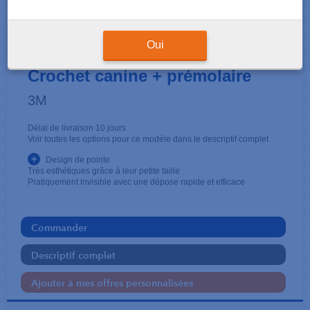
BRACKETS
CLARITY™ Advanced Roth .018
Oui
Crochet canine + prémolaire
3M
Délai de livraison 10 jours
Voir toutes les options pour ce modèle dans le descriptif complet
+
Design de pointe
Très esthétiques grâce à leur petite taille
Pratiquement invisible avec une dépose rapide et efficace
Commander
Descriptif complet
Ajouter à mes offres personnalisées