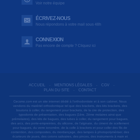
Voir notre équipe
ÉCRIVEZ-NOUS
Nous répondons à votre mail sous 48h
CONNEXION
Pas encore de compte ? Cliquez ici
ACCUEIL
MENTIONS LÉGALES
CGV
-
-
-
PLAN DU SITE
CONTACT
-
Cecsmo.com est un site internet dédié à l'orthodontiste et à son cabinet. Nous
vendons du matériel orthodontique tel que des brackets, des kits brackets, des
boutons à coller, du rangement pour brackets, de la cire de protection, des
typodonts de présentation, des bagues (1ère, 2ème molaires ainsi que
prémolaires), des kits de bagues, des tubes à coller, du rangement pour bagues,
des arcs, des porte-empreintes, du silicone, de l'alginate, du ciment de scellement
pour bagues, du verre ionomère, de la colle à brackets et pour coller des fils de
contention, des composites, du mordançage, des lampes à photopolymériser, des
écarteurs de joues, des cotons salivaires, des pinces, des instruments à main et