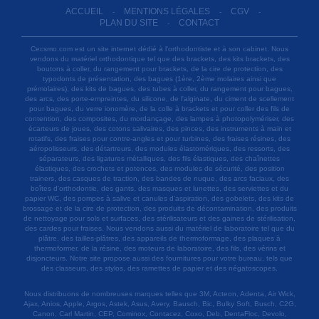
ACCUEIL
MENTIONS LÉGALES
CGV
-
-
-
PLAN DU SITE
CONTACT
-
Cecsmo.com est un site internet dédié à l'orthodontiste et à son cabinet. Nous
vendons du matériel orthodontique tel que des brackets, des kits brackets, des
boutons à coller, du rangement pour brackets, de la cire de protection, des
typodonts de présentation, des bagues (1ère, 2ème molaires ainsi que
prémolaires), des kits de bagues, des tubes à coller, du rangement pour bagues,
des arcs, des porte-empreintes, du silicone, de l'alginate, du ciment de scellement
pour bagues, du verre ionomère, de la colle à brackets et pour coller des fils de
contention, des composites, du mordançage, des lampes à photopolymériser, des
écarteurs de joues, des cotons salivaires, des pinces, des instruments à main et
rotatifs, des fraises pour contre-angles et pour turbines, des fraises résines, des
aéropolisseurs, des détartreurs, des modules élastomériques, des ressorts, des
séparateurs, des ligatures métalliques, des fils élastiques, des chaînettes
élastiques, des crochets et potences, des modules de sécurité, des position
trainers, des casques de traction, des bandes de nuque, des arcs faciaux, des
boîtes d'orthodontie, des gants, des masques et lunettes, des serviettes et du
papier WC, des pompes à salive et canules d'aspiration, des gobelets, des kits de
brossage et de la cire de protection, des produits de décontamination, des produits
de nettoyage pour sols et surfaces, des stérilisateurs et des gaines de stérilisation,
des cardes pour fraises. Nous vendons aussi du matériel de laboratoire tel que du
plâtre, des tailles-plâtres, des appareils de thermoformage, des plaques à
thermoformer, de la résine, des moteurs de laboratoire, des fils, des vérins et
disjoncteurs. Notre site propose aussi des fournitures pour votre bureau, tels que
des classeurs, des stylos, des ramettes de papier et des négatoscopes.
Nous distribuons de nombreuses marques telles que 3M, Acteon, Adenta, Air Wick,
Ajax, Anios, Apple, Argos, Astek, Asus, Avery, Bausch, Bic, Bulky Soft, Busch, C2G,
Canon, Carl Martin, CEP, Cominox, Contacez, Coxo, Deb, DentaFloc, Devolo,