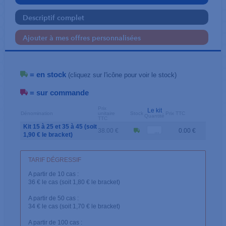
Descriptif complet
Ajouter à mes offres personnalisées
= en stock
(cliquez sur l'icône pour voir le stock)
= sur commande
Prix
Le kit
Dénomination
unitaire
Stock
Prix TTC
Quantité
TTC
Kit 15 à 25 et 35 à 45 (soit
38.00 €
0.00 €
1,90 € le bracket)
TARIF DÉGRESSIF
A partir de 10 cas :
36 € le cas (soit 1,80 € le bracket)
A partir de 50 cas :
34 € le cas (soit 1,70 € le bracket)
A partir de 100 cas :