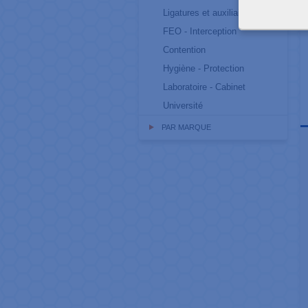
Ligatures et auxiliaires
FEO - Interception
Contention
Hygiène - Protection
Laboratoire - Cabinet
Université
PAR MARQUE