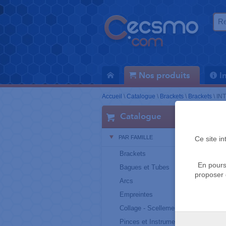
Nos produits
I
Accueil
\
Catalogue
\
Brackets
\
Brackets
\
INT
Catalogue
PAR FAMILLE
Ce site i
Brackets
En pours
Bagues et Tubes
proposer 
Arcs
Empreintes
Collage - Scellement
Pinces et Instruments