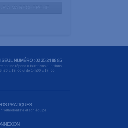
UR À MA RECHERCHE
 SEUL NUMÉRO : 02 35 34 88 85
re hotline répond à toutes vos questions
9h30 à 13h00 et de 14h00 à 17h00
FOS PRATIQUES
r l'orthodontiste et son équipe
NNEXION