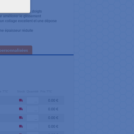
nickel-titane à trois doigts
r améliorer le glissement
 un collage excellent et une dépose
 une épaisseur réduite
personnalisées
ire TTC
Stock
Quantité
Prix TTC
0.00 €
0.00 €
0.00 €
0.00 €