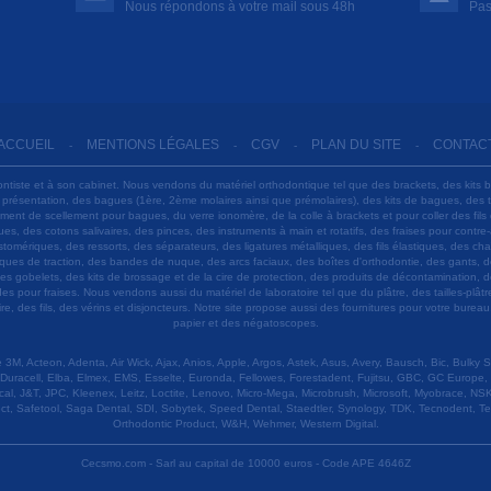
Nous répondons à votre mail sous 48h
Pas
ACCUEIL
MENTIONS LÉGALES
CGV
PLAN DU SITE
CONTAC
-
-
-
-
ontiste et à son cabinet. Nous vendons du matériel orthodontique tel que des brackets, des kits 
e présentation, des bagues (1ère, 2ème molaires ainsi que prémolaires), des kits de bagues, des
 ciment de scellement pour bagues, du verre ionomère, de la colle à brackets et pour coller des f
s, des cotons salivaires, des pinces, des instruments à main et rotatifs, des fraises pour contre-
tomériques, des ressorts, des séparateurs, des ligatures métalliques, des fils élastiques, des ch
sques de traction, des bandes de nuque, des arcs faciaux, des boîtes d'orthodontie, des gants, d
es gobelets, des kits de brossage et de la cire de protection, des produits de décontamination, d
ardes pour fraises. Nous vendons aussi du matériel de laboratoire tel que du plâtre, des tailles-p
e, des fils, des vérins et disjoncteurs. Notre site propose aussi des fournitures pour votre burea
papier et des négatoscopes.
M, Acteon, Adenta, Air Wick, Ajax, Anios, Apple, Argos, Astek, Asus, Avery, Bausch, Bic, Bulky
Duracell, Elba, Elmex, EMS, Esselte, Euronda, Fellowes, Forestadent, Fujitsu, GBC, GC Europe,
cal, J&T, JPC, Kleenex, Leitz, Loctite, Lenovo, Micro-Mega, Microbrush, Microsoft, Myobrace, NSK,
ect, Safetool, Saga Dental, SDI, Sobytek, Speed Dental, Staedtler, Synology, TDK, Tecnodent, T
Orthodontic Product, W&H, Wehmer, Western Digital.
Cecsmo.com - Sarl au capital de 10000 euros - Code APE 4646Z