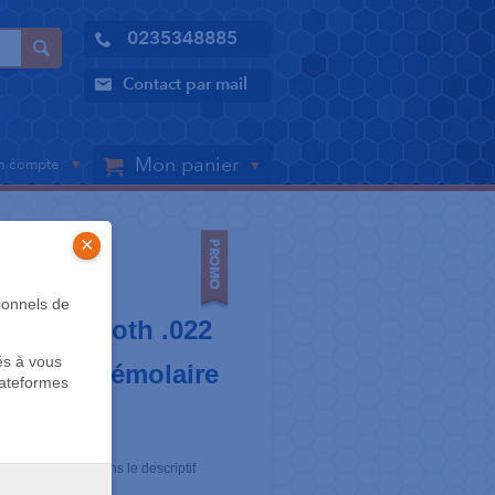
0235348885
Contact par mail
Mon panier
 compte
×
ionnels de
E® M - Roth .022
és à vous
nine + prémolaire
lateformes
ic Products
 pour ce modèle dans le descriptif