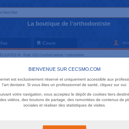
La boutique de l'orthodontiste
Mon
nfos
Cours
ELIGATE® M - Roth .022 Crochet canine + prémolaire
BIENVENUE SUR CECSMO.COM
BRACKETS
nternet est exclusivement réservé et uniquement accessible aux profess
INTELIGAT
l'art dentaire. Si vous êtes un professionnel de santé, cliquez sur oui.
uivant votre navigation, vous acceptez le dépôt de cookies tiers destin
Crochet ca
des vidéos, des boutons de partage, des remontées de contenus de p
sociales et réaliser des statistiques de visites.
US Orthodont
Voir toutes les options
complet