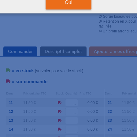
Oui
+
L'ORIGINAL
1/ Clip de fermeture en 
2/ Gorge biseautée pou
3/ Rétention en X pour
facilitée
4/ Un profil arrondi et
Commander
Descriptif complet
Ajouter à mes offres 
= en stock
(survoler pour voir le stock)
= sur commande
Dent
Prix unitaire TTC
Stock
Quantité
Prix TTC
Dent
Prix unita
11
11.50 €
0.00 €
21
11.50 €
12
11.50 €
0.00 €
22
11.50 €
13
11.50 €
0.00 €
23
11.50 €
14
11.50 €
0.00 €
24
11.50 €