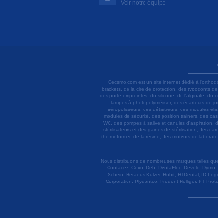
Voir notre équipe
Cecsmo.com est un site internet dédié à l'orthod
brackets, de la cire de protection, des typodonts d
des porte-empreintes, du silicone, de l'alginate, du
lampes à photopolymériser, des écarteurs de joue
aéropolisseurs, des détartreurs, des modules élas
modules de sécurité, des position trainers, des ca
WC, des pompes à salive et canules d'aspiration, d
stérilisateurs et des gaines de stérilisation, des c
thermoformer, de la résine, des moteurs de laboratoir
Nous distribuons de nombreuses marques telles que 3
Contacez, Coxo, Deb, DentaFloc, Devolo, Dymo, 
Schein, Heraeus Kulzer, Hubit, HTDental, ID-Logi
Corporation, Plydentco, Prodont Holliger, PT Prot