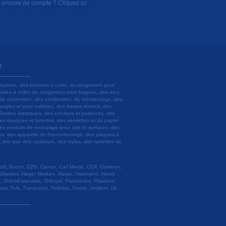
 encore de compte ? Cliquez ici
T
brackets, des boutons à coller, du rangement pour
 tubes à coller, du rangement pour bagues, des arcs,
ils de contention, des composites, du mordançage, des
angles et pour turbines, des fraises résines, des
aînettes élastiques, des crochets et potences, des
es masques et lunettes, des serviettes et du papier
es produits de nettoyage pour sols et surfaces, des
lâtres, des appareils de thermoformage, des plaques à
u, tels que des classeurs, des stylos, des ramettes de
 Soft, Busch, C2G, Canon, Carl Martin, CEP, Cominox,
 Glassex, Hager Werken, Harpic, Hartmann, Henry
 OrthoEssentials, Orthopli, Plantronics, Plasdent
esan Tork, Transcend, Toshiba, Trodat, Unident, Us