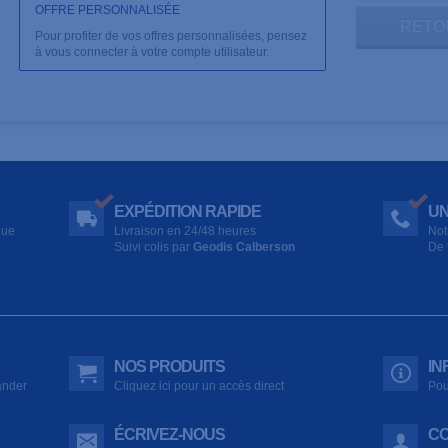
OFFRE PERSONNALISÉE
RETO
Pour profiter de vos offres personnalisées, pensez
à vous connecter à votre compte utilisateur.
EXPÉDITION RAPIDE
UN
que
Livraison en 24/48 heures
Not
Suivi colis par
Geodis Calberson
De 
NOS PRODUITS
IN
ander
Cliquez ici pour un accès direct
Pou
ÉCRIVEZ-NOUS
CO