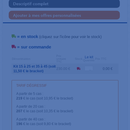
Descriptif complet
Ajouter à mes offres personnalisées
= en stock
(cliquez sur l'icône pour voir le stock)
= sur commande
Prix
Le kit
Dénomination
unitaire
Stock
Prix TTC
Quantité
TTC
Kit 15 à 25 et 35 à 45 (soit
230.00 €
0.00 €
11,50 € le bracket)
TARIF DÉGRESSIF
A partir de 5 cas :
219
€ le cas (soit 10,95 € le bracket)
A partir de 20 cas :
207
€ le cas (soit 10,35 € le bracket)
A partir de 40 cas :
196
€ le cas (soit 9,80 € le bracket)