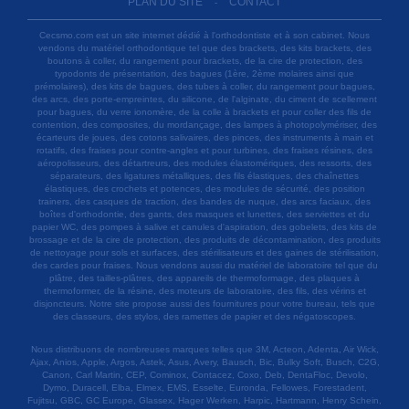
PLAN DU SITE
CONTACT
-
Cecsmo.com est un site internet dédié à l'orthodontiste et à son cabinet. Nous
vendons du matériel orthodontique tel que des brackets, des kits brackets, des
boutons à coller, du rangement pour brackets, de la cire de protection, des
typodonts de présentation, des bagues (1ère, 2ème molaires ainsi que
prémolaires), des kits de bagues, des tubes à coller, du rangement pour bagues,
des arcs, des porte-empreintes, du silicone, de l'alginate, du ciment de scellement
pour bagues, du verre ionomère, de la colle à brackets et pour coller des fils de
contention, des composites, du mordançage, des lampes à photopolymériser, des
écarteurs de joues, des cotons salivaires, des pinces, des instruments à main et
rotatifs, des fraises pour contre-angles et pour turbines, des fraises résines, des
aéropolisseurs, des détartreurs, des modules élastomériques, des ressorts, des
séparateurs, des ligatures métalliques, des fils élastiques, des chaînettes
élastiques, des crochets et potences, des modules de sécurité, des position
trainers, des casques de traction, des bandes de nuque, des arcs faciaux, des
boîtes d'orthodontie, des gants, des masques et lunettes, des serviettes et du
papier WC, des pompes à salive et canules d'aspiration, des gobelets, des kits de
brossage et de la cire de protection, des produits de décontamination, des produits
de nettoyage pour sols et surfaces, des stérilisateurs et des gaines de stérilisation,
des cardes pour fraises. Nous vendons aussi du matériel de laboratoire tel que du
plâtre, des tailles-plâtres, des appareils de thermoformage, des plaques à
thermoformer, de la résine, des moteurs de laboratoire, des fils, des vérins et
disjoncteurs. Notre site propose aussi des fournitures pour votre bureau, tels que
des classeurs, des stylos, des ramettes de papier et des négatoscopes.
Nous distribuons de nombreuses marques telles que 3M, Acteon, Adenta, Air Wick,
Ajax, Anios, Apple, Argos, Astek, Asus, Avery, Bausch, Bic, Bulky Soft, Busch, C2G,
Canon, Carl Martin, CEP, Cominox, Contacez, Coxo, Deb, DentaFloc, Devolo,
Dymo, Duracell, Elba, Elmex, EMS, Esselte, Euronda, Fellowes, Forestadent,
Fujitsu, GBC, GC Europe, Glassex, Hager Werken, Harpic, Hartmann, Henry Schein,