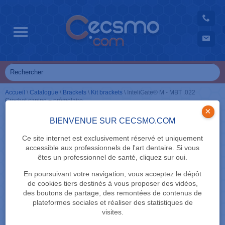
Accueil
\
Catalogue
\
Brackets
\
Kit brackets
\
InteliGate® M - MBT .022
Crochet canine + prémolaire
×
BIENVENUE SUR CECSMO.COM
Ce site internet est exclusivement réservé et uniquement
accessible aux professionnels de l'art dentaire. Si vous
êtes un professionnel de santé, cliquez sur oui.
En poursuivant votre navigation, vous acceptez le dépôt
de cookies tiers destinés à vous proposer des vidéos,
des boutons de partage, des remontées de contenus de
plateformes sociales et réaliser des statistiques de
visites.