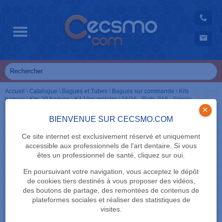
Accueil
\
Catalogue
\
Bagues et Tubes
\
Bagues sur commande
\
Kits
bagues
\
Kits 20 bagues
\
Kit 1ère molaire
\
16/26 - Roth .018 - Simple
tube avec FEO + crochet
×
BIENVENUE SUR CECSMO.COM
Ce site internet est exclusivement réservé et uniquement
accessible aux professionnels de l'art dentaire. Si vous
êtes un professionnel de santé, cliquez sur oui.
En poursuivant votre navigation, vous acceptez le dépôt
de cookies tiers destinés à vous proposer des vidéos,
des boutons de partage, des remontées de contenus de
plateformes sociales et réaliser des statistiques de
visites.