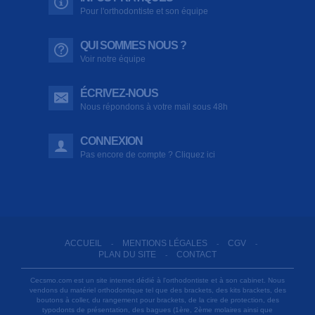
Pour l'orthodontiste et son équipe
QUI SOMMES NOUS ?
Voir notre équipe
ÉCRIVEZ-NOUS
Nous répondons à votre mail sous 48h
CONNEXION
Pas encore de compte ? Cliquez ici
ACCUEIL
MENTIONS LÉGALES
CGV
-
-
-
PLAN DU SITE
CONTACT
-
Cecsmo.com est un site internet dédié à l'orthodontiste et à son cabinet. Nous
vendons du matériel orthodontique tel que des brackets, des kits brackets, des
boutons à coller, du rangement pour brackets, de la cire de protection, des
typodonts de présentation, des bagues (1ère, 2ème molaires ainsi que