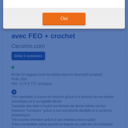
KIT 1ÈRE MOLAIRE
Oui
16/26 - Roth .018 - Simple tube
avec FEO + crochet
Cecsmo.com
Délai 3 semaines
Kit de 20 bagues (voir les tailles dans le descriptif complet)
Roth .018
Prix : 5,70 € TTC la bague
+
Très agréable à placer en bouche grâce à la finesse de ses parois
proximales et à sa rigidité idéale
S'adapte très bien à toutes les formes de dents même sur les
molaires "coniques" grâce à son excellente ductilité et à sa forme
anatomique
Très bonne rétention grâce à son intrados micro-sablé
Tube convertible (idéal quand on bague ou colle les 2è molaires)