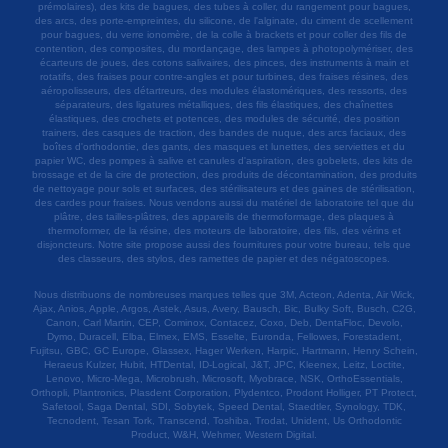
prémolaires), des kits de bagues, des tubes à coller, du rangement pour bagues,
des arcs, des porte-empreintes, du silicone, de l'alginate, du ciment de scellement
pour bagues, du verre ionomère, de la colle à brackets et pour coller des fils de
contention, des composites, du mordançage, des lampes à photopolymériser, des
écarteurs de joues, des cotons salivaires, des pinces, des instruments à main et
rotatifs, des fraises pour contre-angles et pour turbines, des fraises résines, des
aéropolisseurs, des détartreurs, des modules élastomériques, des ressorts, des
séparateurs, des ligatures métalliques, des fils élastiques, des chaînettes
élastiques, des crochets et potences, des modules de sécurité, des position
trainers, des casques de traction, des bandes de nuque, des arcs faciaux, des
boîtes d'orthodontie, des gants, des masques et lunettes, des serviettes et du
papier WC, des pompes à salive et canules d'aspiration, des gobelets, des kits de
brossage et de la cire de protection, des produits de décontamination, des produits
de nettoyage pour sols et surfaces, des stérilisateurs et des gaines de stérilisation,
des cardes pour fraises. Nous vendons aussi du matériel de laboratoire tel que du
plâtre, des tailles-plâtres, des appareils de thermoformage, des plaques à
thermoformer, de la résine, des moteurs de laboratoire, des fils, des vérins et
disjoncteurs. Notre site propose aussi des fournitures pour votre bureau, tels que
des classeurs, des stylos, des ramettes de papier et des négatoscopes.
Nous distribuons de nombreuses marques telles que 3M, Acteon, Adenta, Air Wick,
Ajax, Anios, Apple, Argos, Astek, Asus, Avery, Bausch, Bic, Bulky Soft, Busch, C2G,
Canon, Carl Martin, CEP, Cominox, Contacez, Coxo, Deb, DentaFloc, Devolo,
Dymo, Duracell, Elba, Elmex, EMS, Esselte, Euronda, Fellowes, Forestadent,
Fujitsu, GBC, GC Europe, Glassex, Hager Werken, Harpic, Hartmann, Henry Schein,
Heraeus Kulzer, Hubit, HTDental, ID-Logical, J&T, JPC, Kleenex, Leitz, Loctite,
Lenovo, Micro-Mega, Microbrush, Microsoft, Myobrace, NSK, OrthoEssentials,
Orthopli, Plantronics, Plasdent Corporation, Plydentco, Prodont Holliger, PT Protect,
Safetool, Saga Dental, SDI, Sobytek, Speed Dental, Staedtler, Synology, TDK,
Tecnodent, Tesan Tork, Transcend, Toshiba, Trodat, Unident, Us Orthodontic
Product, W&H, Wehmer, Western Digital.