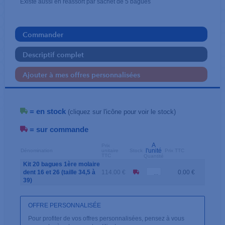
Existe aussi en réassort par sachet de 5 bagues
Commander
Descriptif complet
Ajouter à mes offres personnalisées
= en stock
(cliquez sur l'icône pour voir le stock)
= sur commande
A
Prix
l'unité
Dénomination
unitaire
Stock
Prix TTC
TTC
Quantité
Kit 20 bagues 1ère molaire
dent 16 et 26 (taille 34,5 à
114.00 €
0.00 €
39)
OFFRE PERSONNALISÉE
Pour profiter de vos offres personnalisées, pensez à vous