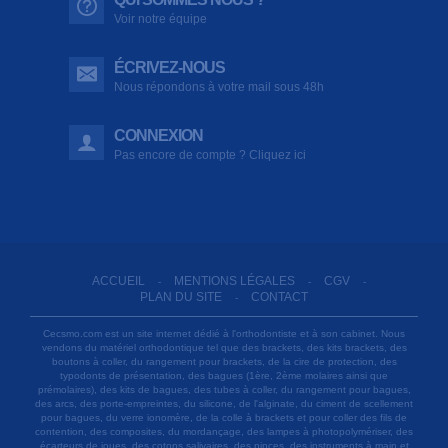
Voir notre équipe
ÉCRIVEZ-NOUS
Nous répondons à votre mail sous 48h
CONNEXION
Pas encore de compte ? Cliquez ici
ACCUEIL
MENTIONS LÉGALES
CGV
-
-
-
PLAN DU SITE
CONTACT
-
Cecsmo.com est un site internet dédié à l'orthodontiste et à son cabinet. Nous
vendons du matériel orthodontique tel que des brackets, des kits brackets, des
boutons à coller, du rangement pour brackets, de la cire de protection, des
typodonts de présentation, des bagues (1ère, 2ème molaires ainsi que
prémolaires), des kits de bagues, des tubes à coller, du rangement pour bagues,
des arcs, des porte-empreintes, du silicone, de l'alginate, du ciment de scellement
pour bagues, du verre ionomère, de la colle à brackets et pour coller des fils de
contention, des composites, du mordançage, des lampes à photopolymériser, des
écarteurs de joues, des cotons salivaires, des pinces, des instruments à main et