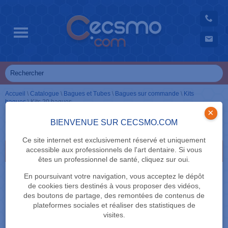
Accueil
\
Catalogue
\
Bagues et Tubes
\
Bagues sur commande
\
Kits
bagues
\
Kits 20 bagues
×
Kits 20 bagues
BIENVENUE SUR CECSMO.COM
Ce site internet est exclusivement réservé et uniquement
accessible aux professionnels de l'art dentaire. Si vous
Kit 1ère molaire
êtes un professionnel de santé, cliquez sur oui.
En poursuivant votre navigation, vous acceptez le dépôt
de cookies tiers destinés à vous proposer des vidéos,
des boutons de partage, des remontées de contenus de
plateformes sociales et réaliser des statistiques de
visites.