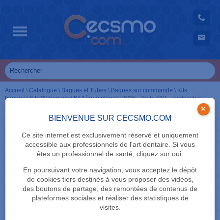
Accueil
\
Catalogue
\
Bagues et Tubes
\
Bagues sur commande
\
Kits
bagues
\
Kits 20 bagues
\
Kit 1ère molaire
\
16/26 - Roth .018 - Triple tube
convertible + crochet
×
BIENVENUE SUR CECSMO.COM
Ce site internet est exclusivement réservé et uniquement
accessible aux professionnels de l'art dentaire. Si vous
êtes un professionnel de santé, cliquez sur oui.
En poursuivant votre navigation, vous acceptez le dépôt
de cookies tiers destinés à vous proposer des vidéos,
des boutons de partage, des remontées de contenus de
plateformes sociales et réaliser des statistiques de
visites.