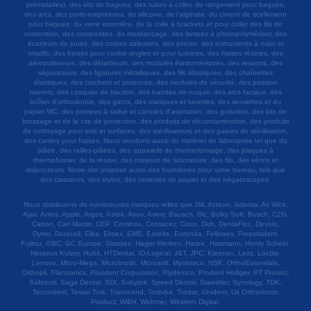
prémolaires), des kits de bagues, des tubes à coller, du rangement pour bagues,
des arcs, des porte-empreintes, du silicone, de l'alginate, du ciment de scellement
pour bagues, du verre ionomère, de la colle à brackets et pour coller des fils de
contention, des composites, du mordançage, des lampes à photopolymériser, des
écarteurs de joues, des cotons salivaires, des pinces, des instruments à main et
rotatifs, des fraises pour contre-angles et pour turbines, des fraises résines, des
aéropolisseurs, des détartreurs, des modules élastomériques, des ressorts, des
séparateurs, des ligatures métalliques, des fils élastiques, des chaînettes
élastiques, des crochets et potences, des modules de sécurité, des position
trainers, des casques de traction, des bandes de nuque, des arcs faciaux, des
boîtes d'orthodontie, des gants, des masques et lunettes, des serviettes et du
papier WC, des pompes à salive et canules d'aspiration, des gobelets, des kits de
brossage et de la cire de protection, des produits de décontamination, des produits
de nettoyage pour sols et surfaces, des stérilisateurs et des gaines de stérilisation,
des cardes pour fraises. Nous vendons aussi du matériel de laboratoire tel que du
plâtre, des tailles-plâtres, des appareils de thermoformage, des plaques à
thermoformer, de la résine, des moteurs de laboratoire, des fils, des vérins et
disjoncteurs. Notre site propose aussi des fournitures pour votre bureau, tels que
des classeurs, des stylos, des ramettes de papier et des négatoscopes.
Nous distribuons de nombreuses marques telles que 3M, Acteon, Adenta, Air Wick,
Ajax, Anios, Apple, Argos, Astek, Asus, Avery, Bausch, Bic, Bulky Soft, Busch, C2G,
Canon, Carl Martin, CEP, Cominox, Contacez, Coxo, Deb, DentaFloc, Devolo,
Dymo, Duracell, Elba, Elmex, EMS, Esselte, Euronda, Fellowes, Forestadent,
Fujitsu, GBC, GC Europe, Glassex, Hager Werken, Harpic, Hartmann, Henry Schein,
Heraeus Kulzer, Hubit, HTDental, ID-Logical, J&T, JPC, Kleenex, Leitz, Loctite,
Lenovo, Micro-Mega, Microbrush, Microsoft, Myobrace, NSK, OrthoEssentials,
Orthopli, Plantronics, Plasdent Corporation, Plydentco, Prodont Holliger, PT Protect,
Safetool, Saga Dental, SDI, Sobytek, Speed Dental, Staedtler, Synology, TDK,
Tecnodent, Tesan Tork, Transcend, Toshiba, Trodat, Unident, Us Orthodontic
Product, W&H, Wehmer, Western Digital.