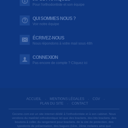
Pour l'orthodontiste et son équipe
QUI SOMMES NOUS ?
Voir notre équipe
ÉCRIVEZ-NOUS
Nous répondons à votre mail sous 48h
CONNEXION
Pas encore de compte ? Cliquez ici
ACCUEIL
MENTIONS LÉGALES
CGV
-
-
-
PLAN DU SITE
CONTACT
-
Cecsmo.com est un site internet dédié à l'orthodontiste et à son cabinet. Nous
vendons du matériel orthodontique tel que des brackets, des kits brackets, des
boutons à coller, du rangement pour brackets, de la cire de protection, des
typodonts de présentation, des bagues (1ère, 2ème molaires ainsi que