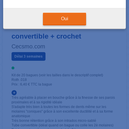
KIT 1ÈRE MOLAIRE
Oui
16/26 - Roth .018 - Triple tube
convertible + crochet
Cecsmo.com
Délai 3 semaines
Kit de 20 bagues (voir les tailles dans le descriptif complet)
Roth .018
Prix : 6,40 € TTC la bague
+
Très agréable à placer en bouche grâce à la finesse de ses parois
proximales et à sa rigidité idéale
S'adapte très bien à toutes les formes de dents même sur les
molaires "coniques" grâce à son excellente ductilité et à sa forme
anatomique
Très bonne rétention grâce à son intrados micro-sablé
Tube convertible (idéal quand on bague ou colle les 2è molaires)