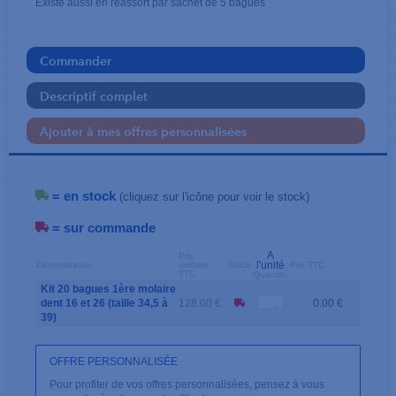
Existe aussi en réassort par sachet de 5 bagues
Commander
Descriptif complet
Ajouter à mes offres personnalisées
= en stock
(cliquez sur l'icône pour voir le stock)
= sur commande
A
Prix
l'unité
Dénomination
unitaire
Stock
Prix TTC
TTC
Quantité
Kit 20 bagues 1ère molaire
dent 16 et 26 (taille 34,5 à
128.00 €
0.00 €
39)
OFFRE PERSONNALISÉE
Pour profiter de vos offres personnalisées, pensez à vous