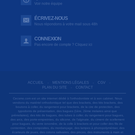
Voir notre équipe
ÉCRIVEZ-NOUS
Nous répondons à votre mail sous 48h
CONNEXION
Pas encore de compte ? Cliquez ici
ACCUEIL
MENTIONS LÉGALES
CGV
-
-
-
PLAN DU SITE
CONTACT
-
Cecsmo.com est un site internet dédié à l'orthodontiste et à son cabinet. Nous
vendons du matériel orthodontique tel que des brackets, des kits brackets, des
boutons à coller, du rangement pour brackets, de la cire de protection, des
typodonts de présentation, des bagues (1ère, 2ème molaires ainsi que
prémolaires), des kits de bagues, des tubes à coller, du rangement pour bagues,
des arcs, des porte-empreintes, du silicone, de l'alginate, du ciment de scellement
pour bagues, du verre ionomère, de la colle à brackets et pour coller des fils de
contention, des composites, du mordançage, des lampes à photopolymériser, des
écarteurs de joues, des cotons salivaires, des pinces, des instruments à main et