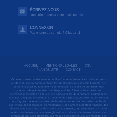
ÉCRIVEZ-NOUS
Nous répondons à votre mail sous 48h
CONNEXION
Pas encore de compte ? Cliquez ici
ACCUEIL
MENTIONS LÉGALES
CGV
-
-
-
PLAN DU SITE
CONTACT
-
Cecsmo.com est un site internet dédié à l'orthodontiste et à son cabinet. Nous
vendons du matériel orthodontique tel que des brackets, des kits brackets, des
boutons à coller, du rangement pour brackets, de la cire de protection, des
typodonts de présentation, des bagues (1ère, 2ème molaires ainsi que
prémolaires), des kits de bagues, des tubes à coller, du rangement pour bagues,
des arcs, des porte-empreintes, du silicone, de l'alginate, du ciment de scellement
pour bagues, du verre ionomère, de la colle à brackets et pour coller des fils de
contention, des composites, du mordançage, des lampes à photopolymériser, des
écarteurs de joues, des cotons salivaires, des pinces, des instruments à main et
rotatifs, des fraises pour contre-angles et pour turbines, des fraises résines, des
aéropolisseurs, des détartreurs, des modules élastomériques, des ressorts, des