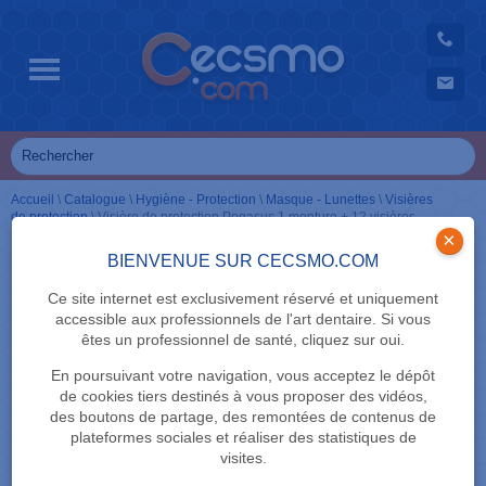
Accueil
\
Catalogue
\
Hygiène - Protection
\
Masque - Lunettes
\
Visières
de protection
\
Visière de protection Pegasus 1 monture + 12 visières
×
BIENVENUE SUR CECSMO.COM
Ce site internet est exclusivement réservé et uniquement
accessible aux professionnels de l'art dentaire. Si vous
êtes un professionnel de santé, cliquez sur oui.
En poursuivant votre navigation, vous acceptez le dépôt
de cookies tiers destinés à vous proposer des vidéos,
des boutons de partage, des remontées de contenus de
plateformes sociales et réaliser des statistiques de
visites.