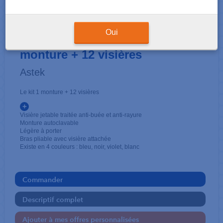
VISIÈRES DE PROTECTION
Visière de protection Pegasus 1
Oui
monture + 12 visières
Astek
Le kit 1 monture + 12 visières
+
Visière jetable traitée anti-buée et anti-rayure
Monture autoclavable
Légère à porter
Bras pliable avec visière attachée
Existe en 4 couleurs : bleu, noir, violet, blanc
Commander
Descriptif complet
Ajouter à mes offres personnalisées