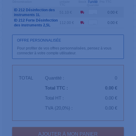
l'unité
Dénomination
unitaire
Stock
Prix TTC
TTC
Quantité
ID 212 Désinfection des
51.10 €
0.00 €
instruments 1L
ID 212 Forte Désinfection
112.00 €
0.00 €
des instruments 2,5L
OFFRE PERSONNALISÉE
Pour profiter de vos offres personnalisées, pensez à vous
connecter à votre compte utilisateur.
TOTAL
Quantité :
0
Total TTC :
0.00 €
Total HT :
0.00 €
TVA (20,0%) :
0.00 €