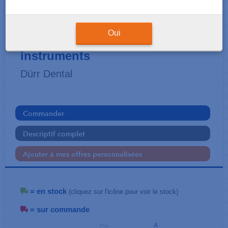
INSTRUMENTS
ID 212 Désinfection des
Oui
instruments
Dürr Dental
Commander
Descriptif complet
Ajouter à mes offres personnalisées
= en stock
(cliquez sur l'icône pour voir le stock)
= sur commande
A
Prix