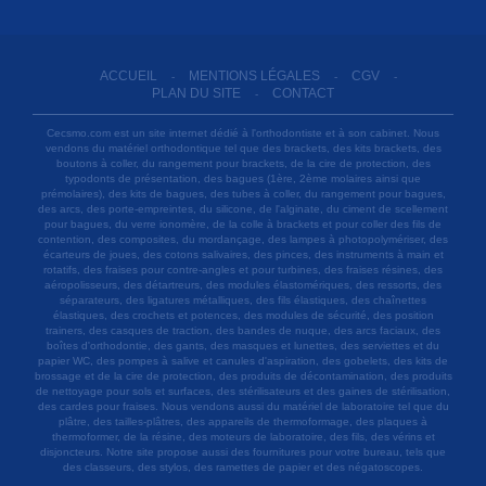
ACCUEIL
MENTIONS LÉGALES
CGV
-
-
-
PLAN DU SITE
CONTACT
-
Cecsmo.com est un site internet dédié à l'orthodontiste et à son cabinet. Nous
vendons du matériel orthodontique tel que des brackets, des kits brackets, des
boutons à coller, du rangement pour brackets, de la cire de protection, des
typodonts de présentation, des bagues (1ère, 2ème molaires ainsi que
prémolaires), des kits de bagues, des tubes à coller, du rangement pour bagues,
des arcs, des porte-empreintes, du silicone, de l'alginate, du ciment de scellement
pour bagues, du verre ionomère, de la colle à brackets et pour coller des fils de
contention, des composites, du mordançage, des lampes à photopolymériser, des
écarteurs de joues, des cotons salivaires, des pinces, des instruments à main et
rotatifs, des fraises pour contre-angles et pour turbines, des fraises résines, des
aéropolisseurs, des détartreurs, des modules élastomériques, des ressorts, des
séparateurs, des ligatures métalliques, des fils élastiques, des chaînettes
élastiques, des crochets et potences, des modules de sécurité, des position
trainers, des casques de traction, des bandes de nuque, des arcs faciaux, des
boîtes d'orthodontie, des gants, des masques et lunettes, des serviettes et du
papier WC, des pompes à salive et canules d'aspiration, des gobelets, des kits de
brossage et de la cire de protection, des produits de décontamination, des produits
de nettoyage pour sols et surfaces, des stérilisateurs et des gaines de stérilisation,
des cardes pour fraises. Nous vendons aussi du matériel de laboratoire tel que du
plâtre, des tailles-plâtres, des appareils de thermoformage, des plaques à
thermoformer, de la résine, des moteurs de laboratoire, des fils, des vérins et
disjoncteurs. Notre site propose aussi des fournitures pour votre bureau, tels que
des classeurs, des stylos, des ramettes de papier et des négatoscopes.