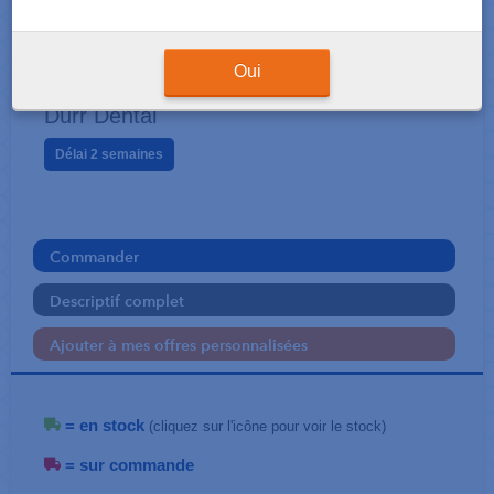
CRÈMES
HD 440 500 ml
Oui
Dürr Dental
Délai 2 semaines
Commander
Descriptif complet
Ajouter à mes offres personnalisées
= en stock
(cliquez sur l'icône pour voir le stock)
= sur commande