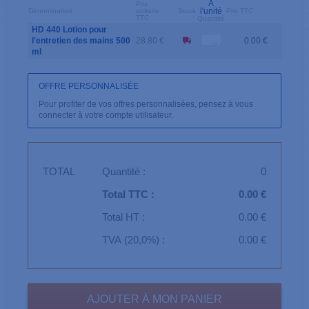
A
Prix
l'unité
Dénomination
unitaire
Stock
Prix TTC
TTC
Quantité
HD 440 Lotion pour
l'entretien des mains 500
28.80 €
0.00 €
ml
OFFRE PERSONNALISÉE
Pour profiter de vos offres personnalisées, pensez à vous
connecter à votre compte utilisateur.
TOTAL
Quantité :
0
Total TTC :
0.00 €
Total HT :
0.00 €
TVA (20,0%) :
0.00 €