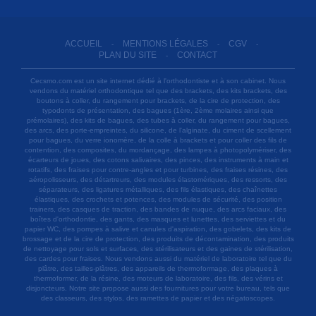
ACCUEIL
MENTIONS LÉGALES
CGV
-
-
-
PLAN DU SITE
CONTACT
-
Cecsmo.com est un site internet dédié à l'orthodontiste et à son cabinet. Nous
vendons du matériel orthodontique tel que des brackets, des kits brackets, des
boutons à coller, du rangement pour brackets, de la cire de protection, des
typodonts de présentation, des bagues (1ère, 2ème molaires ainsi que
prémolaires), des kits de bagues, des tubes à coller, du rangement pour bagues,
des arcs, des porte-empreintes, du silicone, de l'alginate, du ciment de scellement
pour bagues, du verre ionomère, de la colle à brackets et pour coller des fils de
contention, des composites, du mordançage, des lampes à photopolymériser, des
écarteurs de joues, des cotons salivaires, des pinces, des instruments à main et
rotatifs, des fraises pour contre-angles et pour turbines, des fraises résines, des
aéropolisseurs, des détartreurs, des modules élastomériques, des ressorts, des
séparateurs, des ligatures métalliques, des fils élastiques, des chaînettes
élastiques, des crochets et potences, des modules de sécurité, des position
trainers, des casques de traction, des bandes de nuque, des arcs faciaux, des
boîtes d'orthodontie, des gants, des masques et lunettes, des serviettes et du
papier WC, des pompes à salive et canules d'aspiration, des gobelets, des kits de
brossage et de la cire de protection, des produits de décontamination, des produits
de nettoyage pour sols et surfaces, des stérilisateurs et des gaines de stérilisation,
des cardes pour fraises. Nous vendons aussi du matériel de laboratoire tel que du
plâtre, des tailles-plâtres, des appareils de thermoformage, des plaques à
thermoformer, de la résine, des moteurs de laboratoire, des fils, des vérins et
disjoncteurs. Notre site propose aussi des fournitures pour votre bureau, tels que
des classeurs, des stylos, des ramettes de papier et des négatoscopes.