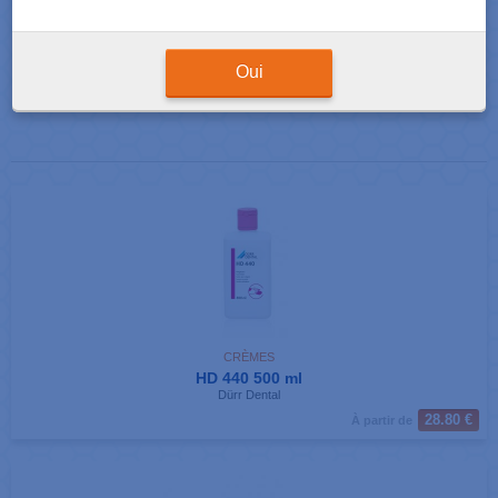
Résultats de votre recherche : 3 produits correspondants
Afficher
produits par page
Oui
CRÈMES
HD 440 500 ml
Dürr Dental
28.80 €
À partir de