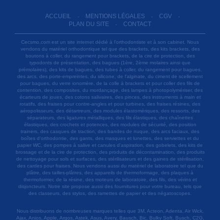
ACCUEIL
MENTIONS LÉGALES
CGV
-
-
-
PLAN DU SITE
CONTACT
-
Cecsmo.com est un site internet dédié à l'orthodontiste et à son cabinet. Nous
vendons du matériel orthodontique tel que des brackets, des kits brackets, des
boutons à coller, du rangement pour brackets, de la cire de protection, des
typodonts de présentation, des bagues (1ère, 2ème molaires ainsi que
prémolaires), des kits de bagues, des tubes à coller, du rangement pour bagues,
des arcs, des porte-empreintes, du silicone, de l'alginate, du ciment de scellement
pour bagues, du verre ionomère, de la colle à brackets et pour coller des fils de
contention, des composites, du mordançage, des lampes à photopolymériser, des
écarteurs de joues, des cotons salivaires, des pinces, des instruments à main et
rotatifs, des fraises pour contre-angles et pour turbines, des fraises résines, des
aéropolisseurs, des détartreurs, des modules élastomériques, des ressorts, des
séparateurs, des ligatures métalliques, des fils élastiques, des chaînettes
élastiques, des crochets et potences, des modules de sécurité, des position
trainers, des casques de traction, des bandes de nuque, des arcs faciaux, des
boîtes d'orthodontie, des gants, des masques et lunettes, des serviettes et du
papier WC, des pompes à salive et canules d'aspiration, des gobelets, des kits de
brossage et de la cire de protection, des produits de décontamination, des produits
de nettoyage pour sols et surfaces, des stérilisateurs et des gaines de stérilisation,
des cardes pour fraises. Nous vendons aussi du matériel de laboratoire tel que du
plâtre, des tailles-plâtres, des appareils de thermoformage, des plaques à
thermoformer, de la résine, des moteurs de laboratoire, des fils, des vérins et
disjoncteurs. Notre site propose aussi des fournitures pour votre bureau, tels que
des classeurs, des stylos, des ramettes de papier et des négatoscopes.
Nous distribuons de nombreuses marques telles que 3M, Acteon, Adenta, Air Wick,
Ajax, Anios, Apple, Argos, Astek, Asus, Avery, Bausch, Bic, Bulky Soft, Busch, C2G,