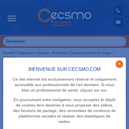
Accueil
\
Catalogue
\
Hygiène - Protection
\
Soin pour mains et visage
\
Crèmes
×
Crèmes
BIENVENUE SUR CECSMO.COM
Ce site internet est exclusivement réservé et uniquement
accessible aux professionnels de l'art dentaire. Si vous
Sélectionnez vos critères de recherche en cliquant
êtes un professionnel de santé, cliquez sur oui.
dessus
En poursuivant votre navigation, vous acceptez le dépôt
MARQUE
de cookies tiers destinés à vous proposer des vidéos,
des boutons de partage, des remontées de contenus de
plateformes sociales et réaliser des statistiques de
visites.