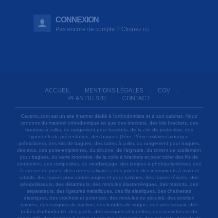
CONNEXION
Pas encore de compte ? Cliquez ici
ACCUEIL
MENTIONS LÉGALES
CGV
-
-
-
PLAN DU SITE
CONTACT
-
Cecsmo.com est un site internet dédié à l'orthodontiste et à son cabinet. Nous
vendons du matériel orthodontique tel que des brackets, des kits brackets, des
boutons à coller, du rangement pour brackets, de la cire de protection, des
typodonts de présentation, des bagues (1ère, 2ème molaires ainsi que
prémolaires), des kits de bagues, des tubes à coller, du rangement pour bagues,
des arcs, des porte-empreintes, du silicone, de l'alginate, du ciment de scellement
pour bagues, du verre ionomère, de la colle à brackets et pour coller des fils de
contention, des composites, du mordançage, des lampes à photopolymériser, des
écarteurs de joues, des cotons salivaires, des pinces, des instruments à main et
rotatifs, des fraises pour contre-angles et pour turbines, des fraises résines, des
aéropolisseurs, des détartreurs, des modules élastomériques, des ressorts, des
séparateurs, des ligatures métalliques, des fils élastiques, des chaînettes
élastiques, des crochets et potences, des modules de sécurité, des position
trainers, des casques de traction, des bandes de nuque, des arcs faciaux, des
boîtes d'orthodontie, des gants, des masques et lunettes, des serviettes et du