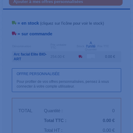
Ajouter à mes offres personnalisées
= en stock
(cliquez sur l'icône pour voir le stock)
= sur commande
A
Prix unitaire
l'unité
Dénomination
Stock
Prix TTC
TTC
Quantité
Arc facial Elite BIO-
254.00 €
0.00 €
ART
OFFRE PERSONNALISÉE
Pour profiter de vos offres personnalisées, pensez à vous
connecter à votre compte utilisateur.
TOTAL
Quantité :
0
Total TTC :
0.00 €
Total HT :
0.00 €