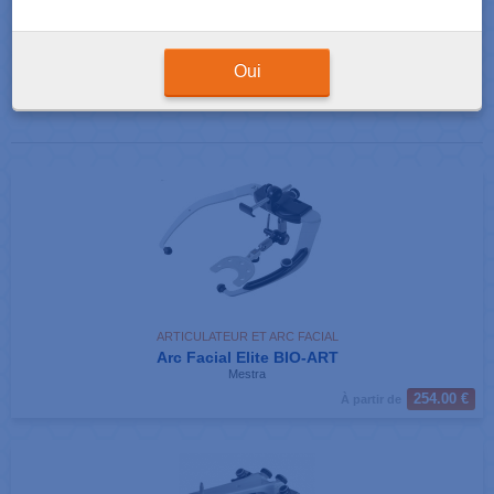
Résultats de votre recherche : 3 produits correspondants
Afficher
produits par page
Oui
ARTICULATEUR ET ARC FACIAL
Arc Facial Elite BIO-ART
Mestra
254.00 €
À partir de