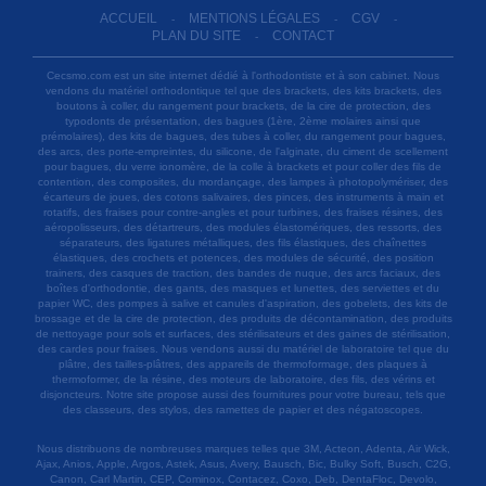
ACCUEIL
MENTIONS LÉGALES
CGV
-
-
-
PLAN DU SITE
CONTACT
-
Cecsmo.com est un site internet dédié à l'orthodontiste et à son cabinet. Nous
vendons du matériel orthodontique tel que des brackets, des kits brackets, des
boutons à coller, du rangement pour brackets, de la cire de protection, des
typodonts de présentation, des bagues (1ère, 2ème molaires ainsi que
prémolaires), des kits de bagues, des tubes à coller, du rangement pour bagues,
des arcs, des porte-empreintes, du silicone, de l'alginate, du ciment de scellement
pour bagues, du verre ionomère, de la colle à brackets et pour coller des fils de
contention, des composites, du mordançage, des lampes à photopolymériser, des
écarteurs de joues, des cotons salivaires, des pinces, des instruments à main et
rotatifs, des fraises pour contre-angles et pour turbines, des fraises résines, des
aéropolisseurs, des détartreurs, des modules élastomériques, des ressorts, des
séparateurs, des ligatures métalliques, des fils élastiques, des chaînettes
élastiques, des crochets et potences, des modules de sécurité, des position
trainers, des casques de traction, des bandes de nuque, des arcs faciaux, des
boîtes d'orthodontie, des gants, des masques et lunettes, des serviettes et du
papier WC, des pompes à salive et canules d'aspiration, des gobelets, des kits de
brossage et de la cire de protection, des produits de décontamination, des produits
de nettoyage pour sols et surfaces, des stérilisateurs et des gaines de stérilisation,
des cardes pour fraises. Nous vendons aussi du matériel de laboratoire tel que du
plâtre, des tailles-plâtres, des appareils de thermoformage, des plaques à
thermoformer, de la résine, des moteurs de laboratoire, des fils, des vérins et
disjoncteurs. Notre site propose aussi des fournitures pour votre bureau, tels que
des classeurs, des stylos, des ramettes de papier et des négatoscopes.
Nous distribuons de nombreuses marques telles que 3M, Acteon, Adenta, Air Wick,
Ajax, Anios, Apple, Argos, Astek, Asus, Avery, Bausch, Bic, Bulky Soft, Busch, C2G,
Canon, Carl Martin, CEP, Cominox, Contacez, Coxo, Deb, DentaFloc, Devolo,