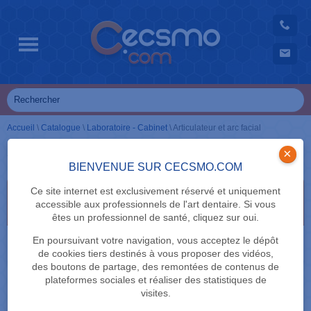
Accueil
\
Catalogue
\
Laboratoire - Cabinet
\
Articulateur et arc facial
Articulateur et arc facial
×
BIENVENUE SUR CECSMO.COM
Ce site internet est exclusivement réservé et uniquement
Sélectionnez vos critères de recherche en cliquant
accessible aux professionnels de l'art dentaire. Si vous
dessus
êtes un professionnel de santé, cliquez sur oui.
MARQUE
En poursuivant votre navigation, vous acceptez le dépôt
de cookies tiers destinés à vous proposer des vidéos,
des boutons de partage, des remontées de contenus de
plateformes sociales et réaliser des statistiques de
visites.