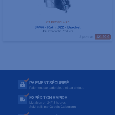
KIT PRÉMOLAIRE
34/44 - Roth .022 - Bracket
US Orthodontic Products
121.90 €
À partir de
PAIEMENT SÉCURISÉ
Paiement par carte bleue et par chèque
EXPÉDITION RAPIDE
Livraison en 24/48 heures
Suivi colis par
Geodis Calberson