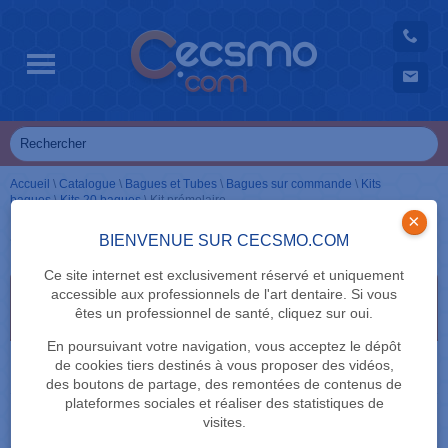
Accueil
\
Catalogue
\
Bagues et Tubes
\
Bagues sur commande
\
Kits
bagues
\
Kits 20 bagues
\
Kit prémolaire
×
Kit prémolaire
BIENVENUE SUR CECSMO.COM
Ce site internet est exclusivement réservé et uniquement
accessible aux professionnels de l'art dentaire. Si vous
Sélectionnez vos critères de recherche en cliquant
êtes un professionnel de santé, cliquez sur oui.
dessus
En poursuivant votre navigation, vous acceptez le dépôt
DENTS
de cookies tiers destinés à vous proposer des vidéos,
des boutons de partage, des remontées de contenus de
plateformes sociales et réaliser des statistiques de
TECHNIQUE
visites.