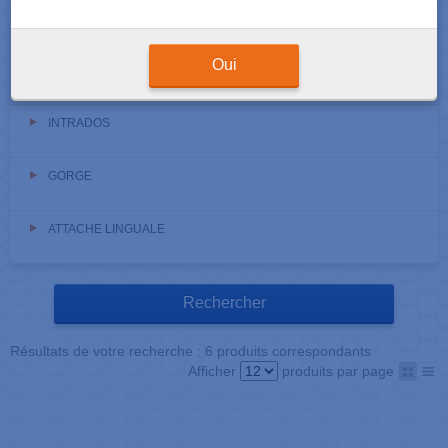
TUBE
Oui
MARQUE
INTRADOS
GORGE
ATTACHE LINGUALE
Résultats de votre recherche : 6 produits correspondants
Afficher
produits par page