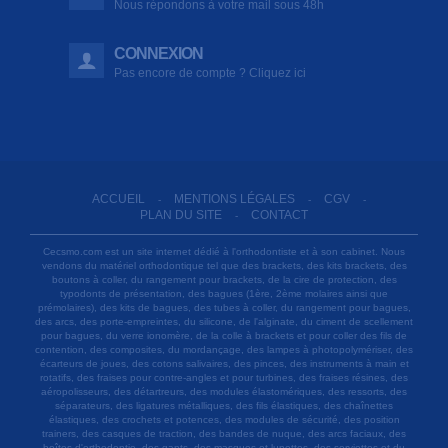
Nous répondons à votre mail sous 48h
CONNEXION
Pas encore de compte ? Cliquez ici
ACCUEIL
MENTIONS LÉGALES
CGV
-
-
-
PLAN DU SITE
CONTACT
-
Cecsmo.com est un site internet dédié à l'orthodontiste et à son cabinet. Nous
vendons du matériel orthodontique tel que des brackets, des kits brackets, des
boutons à coller, du rangement pour brackets, de la cire de protection, des
typodonts de présentation, des bagues (1ère, 2ème molaires ainsi que
prémolaires), des kits de bagues, des tubes à coller, du rangement pour bagues,
des arcs, des porte-empreintes, du silicone, de l'alginate, du ciment de scellement
pour bagues, du verre ionomère, de la colle à brackets et pour coller des fils de
contention, des composites, du mordançage, des lampes à photopolymériser, des
écarteurs de joues, des cotons salivaires, des pinces, des instruments à main et
rotatifs, des fraises pour contre-angles et pour turbines, des fraises résines, des
aéropolisseurs, des détartreurs, des modules élastomériques, des ressorts, des
séparateurs, des ligatures métalliques, des fils élastiques, des chaînettes
élastiques, des crochets et potences, des modules de sécurité, des position
trainers, des casques de traction, des bandes de nuque, des arcs faciaux, des
boîtes d'orthodontie, des gants, des masques et lunettes, des serviettes et du