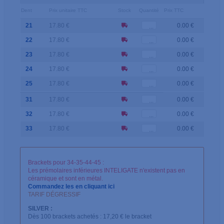
Dent
Prix unitaire TTC
Stock
Quantité
Prix TTC
21
17.80 €
0.00 €
22
17.80 €
0.00 €
23
17.80 €
0.00 €
24
17.80 €
0.00 €
25
17.80 €
0.00 €
31
17.80 €
0.00 €
32
17.80 €
0.00 €
33
17.80 €
0.00 €
Brackets pour 34-35-44-45 :
Les prémolaires inférieures INTELIGATE n'existent pas en
céramique et sont en métal.
Commandez les en cliquant ici
TARIF DÉGRESSIF
SILVER :
Dès 100 brackets achetés : 17,20 € le bracket