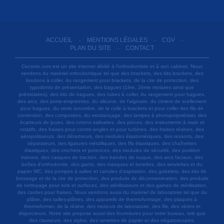
ACCUEIL
MENTIONS LÉGALES
CGV
-
-
-
PLAN DU SITE
CONTACT
-
Cecsmo.com est un site internet dédié à l'orthodontiste et à son cabinet. Nous
vendons du matériel orthodontique tel que des brackets, des kits brackets, des
boutons à coller, du rangement pour brackets, de la cire de protection, des
typodonts de présentation, des bagues (1ère, 2ème molaires ainsi que
prémolaires), des kits de bagues, des tubes à coller, du rangement pour bagues,
des arcs, des porte-empreintes, du silicone, de l'alginate, du ciment de scellement
pour bagues, du verre ionomère, de la colle à brackets et pour coller des fils de
contention, des composites, du mordançage, des lampes à photopolymériser, des
écarteurs de joues, des cotons salivaires, des pinces, des instruments à main et
rotatifs, des fraises pour contre-angles et pour turbines, des fraises résines, des
aéropolisseurs, des détartreurs, des modules élastomériques, des ressorts, des
séparateurs, des ligatures métalliques, des fils élastiques, des chaînettes
élastiques, des crochets et potences, des modules de sécurité, des position
trainers, des casques de traction, des bandes de nuque, des arcs faciaux, des
boîtes d'orthodontie, des gants, des masques et lunettes, des serviettes et du
papier WC, des pompes à salive et canules d'aspiration, des gobelets, des kits de
brossage et de la cire de protection, des produits de décontamination, des produits
de nettoyage pour sols et surfaces, des stérilisateurs et des gaines de stérilisation,
des cardes pour fraises. Nous vendons aussi du matériel de laboratoire tel que du
plâtre, des tailles-plâtres, des appareils de thermoformage, des plaques à
thermoformer, de la résine, des moteurs de laboratoire, des fils, des vérins et
disjoncteurs. Notre site propose aussi des fournitures pour votre bureau, tels que
des classeurs, des stylos, des ramettes de papier et des négatoscopes.