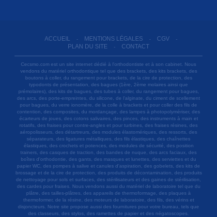
ACCUEIL
MENTIONS LÉGALES
CGV
-
-
-
PLAN DU SITE
CONTACT
-
Cecsmo.com est un site internet dédié à l'orthodontiste et à son cabinet. Nous
vendons du matériel orthodontique tel que des brackets, des kits brackets, des
boutons à coller, du rangement pour brackets, de la cire de protection, des
typodonts de présentation, des bagues (1ère, 2ème molaires ainsi que
prémolaires), des kits de bagues, des tubes à coller, du rangement pour bagues,
des arcs, des porte-empreintes, du silicone, de l'alginate, du ciment de scellement
pour bagues, du verre ionomère, de la colle à brackets et pour coller des fils de
contention, des composites, du mordançage, des lampes à photopolymériser, des
écarteurs de joues, des cotons salivaires, des pinces, des instruments à main et
rotatifs, des fraises pour contre-angles et pour turbines, des fraises résines, des
aéropolisseurs, des détartreurs, des modules élastomériques, des ressorts, des
séparateurs, des ligatures métalliques, des fils élastiques, des chaînettes
élastiques, des crochets et potences, des modules de sécurité, des position
trainers, des casques de traction, des bandes de nuque, des arcs faciaux, des
boîtes d'orthodontie, des gants, des masques et lunettes, des serviettes et du
papier WC, des pompes à salive et canules d'aspiration, des gobelets, des kits de
brossage et de la cire de protection, des produits de décontamination, des produits
de nettoyage pour sols et surfaces, des stérilisateurs et des gaines de stérilisation,
des cardes pour fraises. Nous vendons aussi du matériel de laboratoire tel que du
plâtre, des tailles-plâtres, des appareils de thermoformage, des plaques à
thermoformer, de la résine, des moteurs de laboratoire, des fils, des vérins et
disjoncteurs. Notre site propose aussi des fournitures pour votre bureau, tels que
des classeurs, des stylos, des ramettes de papier et des négatoscopes.