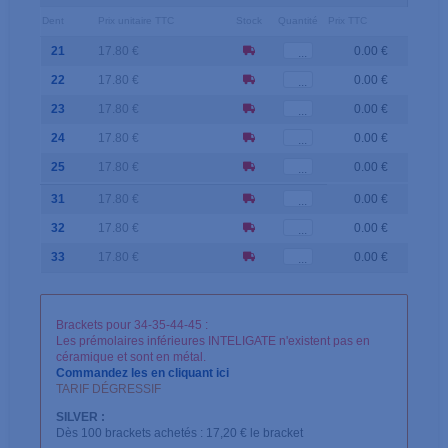
Dent
Prix unitaire TTC
Stock
Quantité
Prix TTC
21
17.80 €
0.00 €
22
17.80 €
0.00 €
23
17.80 €
0.00 €
24
17.80 €
0.00 €
25
17.80 €
0.00 €
31
17.80 €
0.00 €
32
17.80 €
0.00 €
33
17.80 €
0.00 €
Brackets pour 34-35-44-45 :
Les prémolaires inférieures INTELIGATE n'existent pas en
céramique et sont en métal.
Commandez les en cliquant ici
TARIF DÉGRESSIF
SILVER :
Dès 100 brackets achetés : 17,20 € le bracket