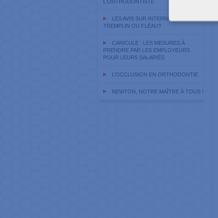
L'ORTHODONTISTE
LES AVIS SUR INTERNET :
TREMPLIN OU FLÉAU?
CANICULE : LES MESURES À
PRENDRE PAR LES EMPLOYEURS
POUR LEURS SALARIÉS
L’OCCLUSION EN ORTHODONTIE
NEWTON, NOTRE MAÎTRE À TOUS !