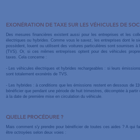
EXONÉRATION DE TAXE SUR LES VÉHICULES DE SOCI
Des mesures financières existent aussi pour les entreprises et les coll
électriques ou hybrides. Comme vous le savez, les entreprises dont le siè
possèdent, louent ou utilisent des voitures particulières sont soumises à 
(TVS). Or, si ces mêmes entreprises optent pour des véhicules propre
taxes. Cela concerne :
- Les véhicules électriques et hybrides rechargeables : si leurs émission
sont totalement exonérés de TVS.
- Les hybrides : à conditions que les émissions restent en dessous de 1
bénéficier que pendant une période de huit trimestres, décomptée à partir 
à la date de première mise en circulation du véhicule.
QUELLE PROCÉDURE ?
Mais comment s'y prendre pour bénéficier de toutes ces aides ? A qui fa
être octroyées selon deux voies :