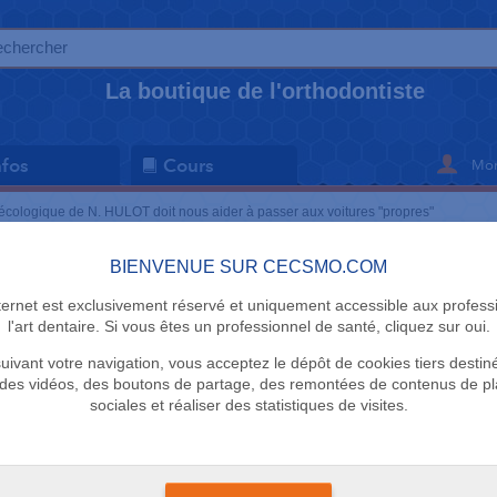
La boutique de l'orthodontiste
Mon
nfos
Cours
cologique de N. HULOT doit nous aider à passer aux voitures "propres"
BIENVENUE SUR CECSMO.COM
ACTUALITÉ
Le nouveau bonus écologique de N. HULOT
nternet est exclusivement réservé et uniquement accessible aux profess
passer aux voitures "propres"
l'art dentaire. Si vous êtes un professionnel de santé, cliquez sur oui.
uivant votre navigation, vous acceptez le dépôt de cookies tiers destin
des vidéos, des boutons de partage, des remontées de contenus de p
De nos jours, de plus en plus de personnes se sentent concernées par la
sociales et réaliser des statistiques de visites.
certaines de leurs habitudes. Cependant, le plus gros inconvénient rest
"écologiques" qui est plus élevé que celui des voitures à moteurs classiq
pour réduire cet écart et inciter les automobilistes, l'Etat a mis en pl
écologique
, afin d'inciter à l'achat d'un
véhicule électrique ou hyb
complété par d'autres avantages comme
l'exonération de la taxe sur l