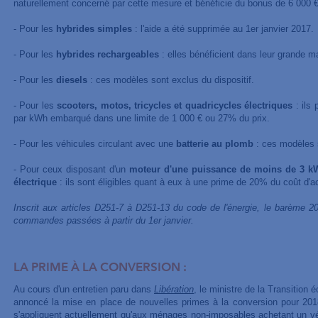
naturellement concerné par cette mesure et bénéficie du bonus de 6 000 €
- Pour les
hybrides simples
: l'aide a été supprimée au 1er janvier 2017.
- Pour les
hybrides rechargeables
: elles bénéficient dans leur grande m
- Pour les
diesels
: ces modèles sont exclus du dispositif.
- Pour les
scooters, motos, tricycles et quadricycles électriques
: ils 
par kWh embarqué dans une limite de 1 000 € ou 27% du prix.
- Pour les véhicules circulant avec une
batterie au plomb
: ces modèles s
- Pour ceux disposant d'un
moteur d'une puissance de moins de 3 k
électrique
: ils sont éligibles quant à eux à une prime de 20% du coût d'ac
Inscrit aux articles D251-7 à D251-13 du code de l'énergie, le barème 2
commandes passées à partir du 1er janvier.
LA PRIME À LA CONVERSION :
Au cours d'un entretien paru dans
Libération
, le ministre de la Transition 
annoncé la mise en place de nouvelles primes à la conversion pour 2018
s'appliquent actuellement qu'aux ménages non-imposables achetant un v