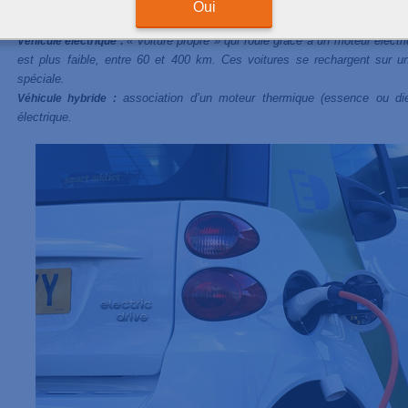
Oui
de la
taxe sur la carte grise
. Quid donc de ces incitations aujourd'hui ?
« voiture propre » qui roule grâce à un moteur élect
Véhicule électrique :
est plus faible, entre 60 et 400 km. Ces voitures se rechargent sur u
spéciale.
association d’un moteur thermique (essence ou dies
Véhicule hybride :
électrique.